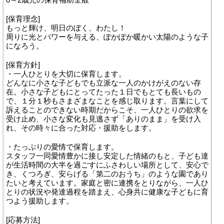
[保育理念]
もっと輝け、明日のぼく、わたし！
周りに光とパワーを与える、ぽかぽか暖かい太陽のような子
になろう。
[保育方針]
・一人ひとりを大切に保育します。
どんなに小さな子どもでも立派な一人のかけがえのない存
在。小さな子どもにとってたった１日でもとても長いもの
で、１分１秒もさまざまなことを感じ取ります。言葉にして
訴えることのできない時期だからこそ、一人ひとりの欲求を
受け止め、小さな変化も見逃さず「ありのまま」を受け入
れ、その時々に合った対応・援助をします。
・たっぷりの愛情で保育します。
スタッフ一同愛情豊かに接し安定した情緒のもと、子ども達
が生活時間の大半を過ごすにふさわしい場所として、安心で
き、くつろぎ、安らげる「第二のおうち」のような園であり
たいと考えています。家庭と密に連携をとりながら、一人ひ
とりの状況や発達過程を踏まえ、心身共に健康な子どもに育
つよう援助します。
[応募方法]