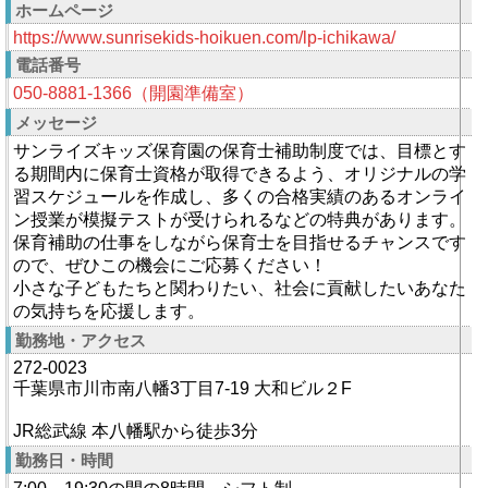
ホームページ
https://www.sunrisekids-hoikuen.com/lp-ichikawa/
電話番号
050-8881-1366（開園準備室）
メッセージ
サンライズキッズ保育園の保育士補助制度では、目標とす
る期間内に保育士資格が取得できるよう、オリジナルの学
習スケジュールを作成し、多くの合格実績のあるオンライ
ン授業が模擬テストが受けられるなどの特典があります。
保育補助の仕事をしながら保育士を目指せるチャンスです
ので、ぜひこの機会にご応募ください！
小さな子どもたちと関わりたい、社会に貢献したいあなた
の気持ちを応援します。
勤務地・アクセス
272-0023
千葉県市川市南八幡3丁目7-19 大和ビル２F
JR総武線 本八幡駅から徒歩3分
勤務日・時間