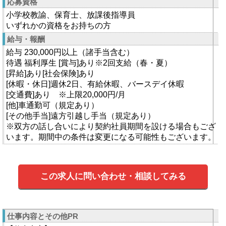
応募資格
小学校教諭、保育士、放課後指導員
いずれかの資格をお持ちの方
給与・報酬
給与 230,000円以上（諸手当含む）
待遇 福利厚生 [賞与]あり※2回支給（春・夏）
[昇給]あり[社会保険]あり
[休暇・休日]週休2日、有給休暇、バースデイ休暇
[交通費]あり ※上限20,000円/月
[他]車通勤可（規定あり）
[その他手当]遠方引越し手当（規定あり）
※双方の話し合いにより契約社員期間を設ける場合もござ
います。期間中の条件は変更になる可能性もございます。
この求人に問い合わせ・相談してみる
仕事内容とその他PR