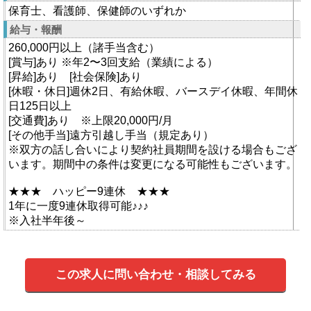
保育士、看護師、保健師のいずれか
給与・報酬
260,000円以上（諸手当含む）
[賞与]あり ※年2〜3回支給（業績による）
[昇給]あり [社会保険]あり
[休暇・休日]週休2日、有給休暇、バースデイ休暇、年間休
日125日以上
[交通費]あり ※上限20,000円/月
[その他手当]遠方引越し手当（規定あり）
※双方の話し合いにより契約社員期間を設ける場合もござ
います。期間中の条件は変更になる可能性もございます。
★★★ ハッピー9連休 ★★★
1年に一度9連休取得可能♪♪♪
※入社半年後～
この求人に問い合わせ・相談してみる