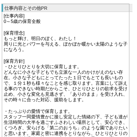
仕事内容とその他PR
[仕事内容]
0～5歳の保育全般
[保育理念]
もっと輝け、明日のぼく、わたし！
周りに光とパワーを与える、ぽかぽか暖かい太陽のような子
になろう。
[保育方針]
・ひとりひとりを大切に保育します。
どんなに小さな子どもでも立派な一人のかけがえのない存
在。小さな子どもにとってたった１日でもとても長いもの
で、１分１秒も様々なことを感じ取ります。言葉にして訴え
る事のできない時期だからこそ、ひとりひとりの欲求を受け
止め、小さな変化も見逃さず、「ありのまま」を受け入れ、
その時々に合った対応、援助をします。
・たっぷりの愛情で保育します。
スタッフ一同愛情豊かに接し安定した情緒の下、子ども達が
生活時間の大半を過ごすふさわしい場所として、安心でき、
くつろぎ、安らげる「第二のおうち」のような園でありたい
と思います。家庭と密に連携をとりながら、ひとりひとりの