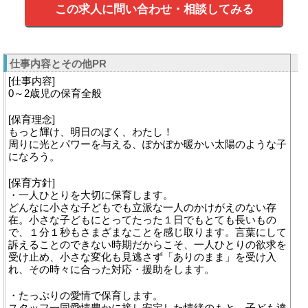
この求人に問い合わせ・相談してみる
仕事内容とその他PR
[仕事内容]
0～2歳児の保育全般
[保育理念]
もっと輝け、明日のぼく、わたし！
周りに光とパワーを与える、ぽかぽか暖かい太陽のような子
になろう。
[保育方針]
・一人ひとりを大切に保育します。
どんなに小さな子どもでも立派な一人のかけがえのない存
在。小さな子どもにとってたった１日でもとても長いもの
で、１分１秒もさまざまなことを感じ取ります。言葉にして
訴えることのできない時期だからこそ、一人ひとりの欲求を
受け止め、小さな変化も見逃さず「ありのまま」を受け入
れ、その時々に合った対応・援助をします。
・たっぷりの愛情で保育します。
スタッフ一同愛情豊かに接し安定した情緒のもと、子ども達