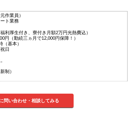
手元作業員）
ポート業務
福利厚生付き、寮付き月額2万円光熱費込）
000円（勤続三ヵ月で12,000円保障！）
7時（基本）
曜祝日
上。
更新制）
に問い合わせ・相談してみる