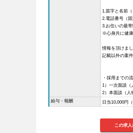
1.苗字と名前
2.電話番号（
3.お住いの最寄
※心身共に健
情報を頂けま
記載以外の案
・採用までの
1）一次面談（
2）本面談（人
給与・報酬
日当10,000
この求人