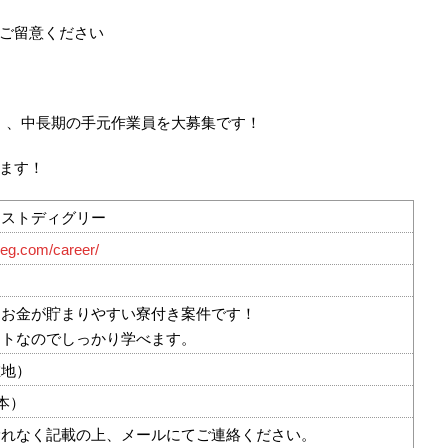
ご留意ください
障！）、中長期の手元作業員を大募集です！
ます！
ーストディグリー
tdeg.com/career/
てお金が貯まりやすい寮付き案件です！
ートなのでしっかり学べます。
在地）
本）
漏れなく記載の上、メールにてご連絡ください。