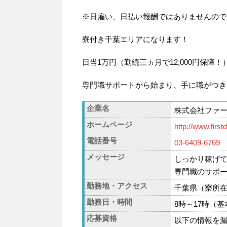
※日雇い、日払い報酬ではありませんので
寮付き千葉エリアになります！
日当1万円（勤続三ヵ月で12,000円保
専門職サポートから始まり、手に職がつき
企業名
株式会社ファ
ホームページ
http://www.firs
電話番号
03-6409-6769
メッセージ
しっかり稼げ
専門職のサポ
勤務地・アクセス
千葉県（寮所
勤務日・時間
8時～17時（基
応募資格
以下の情報を