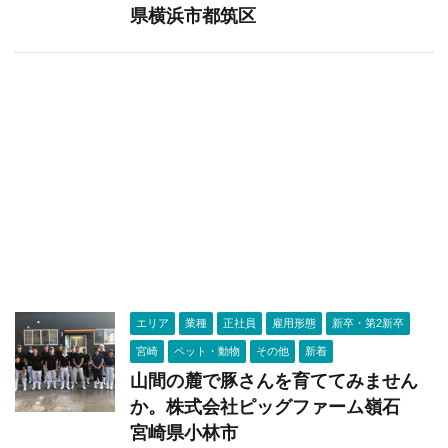
県横浜市都筑区
エリア
業種
正社員
雇用形態
新卒・第2新卒
宮崎
ペット・動物
その他
新着
山間の麓で豚さんを育ててみません
か。株式会社ピッグファーム嶺石
宮崎県小林市