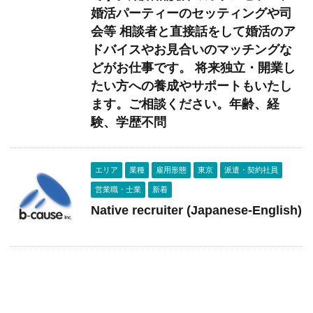
婚活パーティーのセッティングや司
会等 相談者と直接話をして婚活のア
ドバイスやお見合いのマッチングな
どがお仕事です。 将来独立・開業し
たい方への養成やサポートもいたし
ます。ご相談ください。年齢、経
験、学歴不問
エリア
業種
雇用形態
東京
派遣・契約社員
営業職・士業
新着
Native recruiter (Japanese-English)