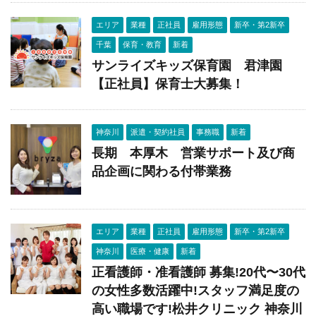
エリア
業種
正社員
雇用形態
新卒・第2新卒
千葉
保育・教育
新着
サンライズキッズ保育園 君津園
【正社員】保育士大募集！
神奈川
派遣・契約社員
事務職
新着
長期 本厚木 営業サポート及び商
品企画に関わる付帯業務
エリア
業種
正社員
雇用形態
新卒・第2新卒
神奈川
医療・健康
新着
正看護師・准看護師 募集!20代〜30代
の女性多数活躍中!スタッフ満足度の
高い職場です!松井クリニック 神奈川