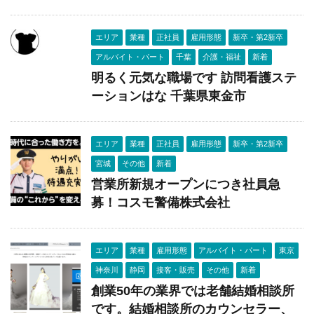
エリア
業種
正社員
雇用形態
新卒・第2新卒
アルバイト・パート
千葉
介護・福祉
新着
明るく元気な職場です 訪問看護ステ
ーションはな 千葉県東金市
エリア
業種
正社員
雇用形態
新卒・第2新卒
宮城
その他
新着
営業所新規オープンにつき社員急
募！コスモ警備株式会社
エリア
業種
雇用形態
アルバイト・パート
東京
神奈川
静岡
接客・販売
その他
新着
創業50年の業界では老舗結婚相談所
です。結婚相談所のカウンセラー、