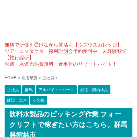
無料で研修を受けながら就活も【ウズウズカレッジ】
ツアーコンダクター採用説明会予約受付中！未経験歓迎
【旅行綜研】
寮費・水道光熱費無料・食事付のリゾートバイト！
HOME
>
雇用形態
>
正社員
>
正社員
群馬
アルバイト・パート
派遣・契約社員
建設・土木
その他
飲料水製品のピッキング作業 フォー
クリフトで稼ぎたい方はこちら。群馬
県館林市