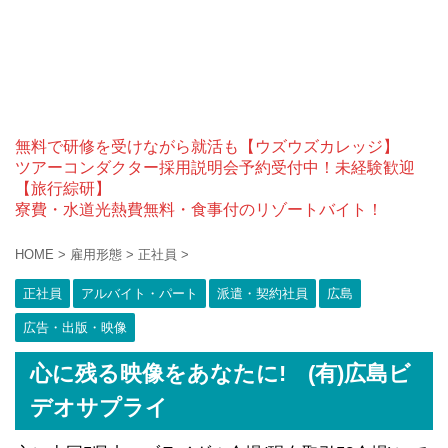
無料で研修を受けながら就活も【ウズウズカレッジ】
ツアーコンダクター採用説明会予約受付中！未経験歓迎
【旅行綜研】
寮費・水道光熱費無料・食事付のリゾートバイト！
HOME
>
雇用形態
>
正社員
>
正社員
アルバイト・パート
派遣・契約社員
広島
広告・出版・映像
心に残る映像をあなたに! (有)広島ビ
デオサプライ