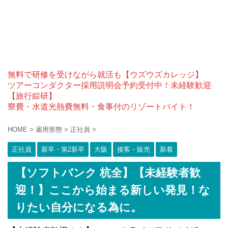
無料で研修を受けながら就活も【ウズウズカレッジ】
ツアーコンダクター採用説明会予約受付中！未経験歓迎
【旅行綜研】
寮費・水道光熱費無料・食事付のリゾートバイト！
HOME
>
雇用形態
>
正社員
>
正社員
新卒・第2新卒
大阪
接客・販売
新着
【ソフトバンク 杭全】【未経験者歓
迎！】ここから始まる新しい発見！な
りたい自分になる為に。