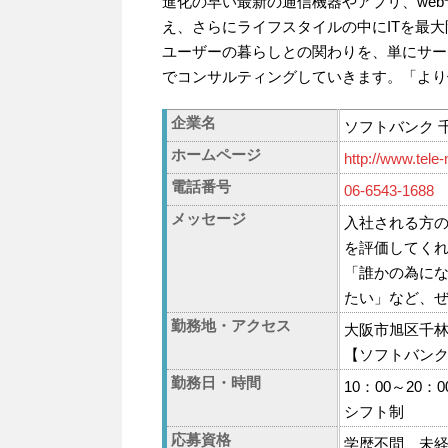
進化の早い最新の通信機器やアプリ、we
え、さらにライフスタイルの中にITを最
ユーザーの暮らしとの関わりを、単にサー
でコンサルティングしていきます。「より
企業名
ソフトバンク 
ホームページ
http://www.tele-
電話番号
06-6543-1688
メッセージ
入社される方
を評価してく
「誰かの為に
たい」など、
勤務地・アクセス
大阪市旭区千林1-
【ソフトバン
勤務日・時間
10：00～20：0
シフト制
応募資格
学歴不問、未