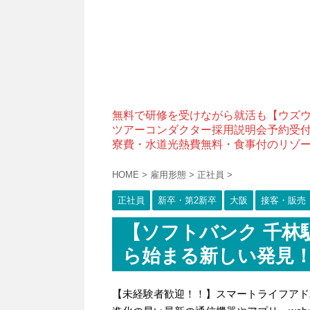
無料で研修を受けながら就活も【ウズ
ツアーコンダクター採用説明会予約受
寮費・水道光熱費無料・食事付のリゾ
HOME
>
雇用形態
>
正社員
>
正社員
新卒・第2新卒
大阪
接客・販売
【ソフトバンク 千林
ら始まる新しい発見
【未経験者歓迎！！】スマートライフアド