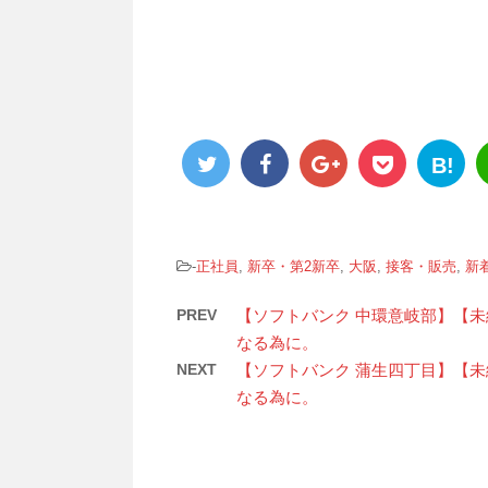
B!
-
正社員
,
新卒・第2新卒
,
大阪
,
接客・販売
,
新
PREV
【ソフトバンク 中環意岐部】【
なる為に。
NEXT
【ソフトバンク 蒲生四丁目】【
なる為に。