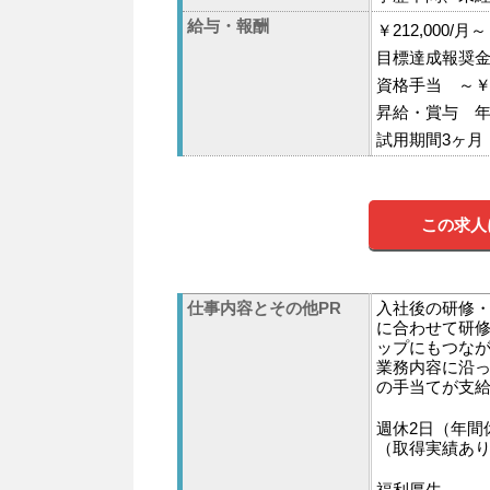
給与・報酬
￥212,000/月～
目標達成報奨金 
資格手当 ～￥50
昇給・賞与 年
試用期間3ヶ月 
この求人
仕事内容とその他PR
入社後の研修
に合わせて研
ップにもつな
業務内容に沿っ
の手当てが支
週休2日（年間
（取得実績あ
福利厚生