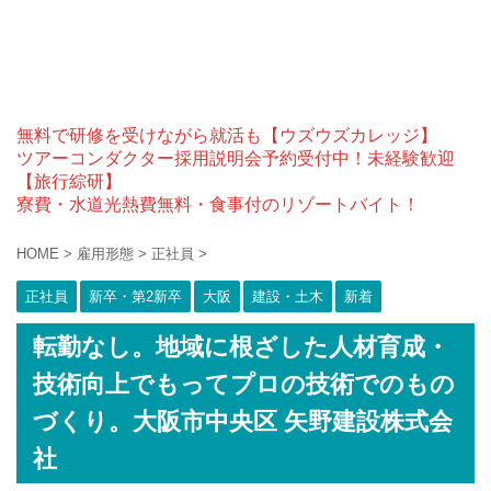
無料で研修を受けながら就活も【ウズウズカレッジ】
ツアーコンダクター採用説明会予約受付中！未経験歓迎
【旅行綜研】
寮費・水道光熱費無料・食事付のリゾートバイト！
HOME
>
雇用形態
>
正社員
>
正社員
新卒・第2新卒
大阪
建設・土木
新着
転勤なし。地域に根ざした人材育成・
技術向上でもってプロの技術でのもの
づくり。大阪市中央区 矢野建設株式会
社