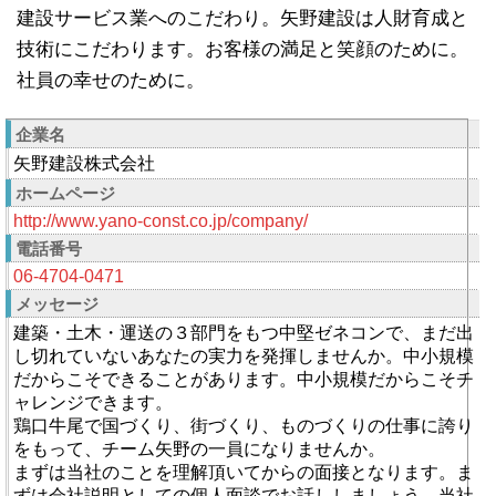
建設サービス業へのこだわり。矢野建設は人財育成と
技術にこだわります。お客様の満足と笑顔のために。
社員の幸せのために。
企業名
矢野建設株式会社
ホームページ
http://www.yano-const.co.jp/company/
電話番号
06-4704-0471
メッセージ
建築・土木・運送の３部門をもつ中堅ゼネコンで、まだ出
し切れていないあなたの実力を発揮しませんか。中小規模
だからこそできることがあります。中小規模だからこそチ
ャレンジできます。
鶏口牛尾で国づくり、街づくり、ものづくりの仕事に誇り
をもって、チーム矢野の一員になりませんか。
まずは当社のことを理解頂いてからの面接となります。ま
ずは会社説明としての個人面談でお話ししましょう。当社