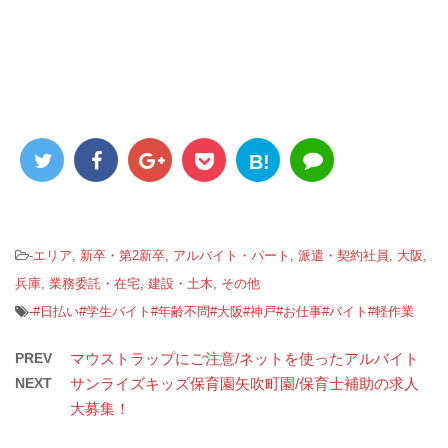
B!
-
エリア
,
新卒・第2新卒
,
アルバイト・パート
,
派遣・契約社員
,
大阪
,
兵庫
,
業務委託・在宅
,
建設・土木
,
その他
-
#日払い#学生バイト#年齢不問#大阪#神戸#お仕事#バイト#軽作業
PREV
マウストラップにご注意/ネットを使ったアルバイト
NEXT
サンライズキッズ保育園矢吹町園/保育士補助の求人
大募集！