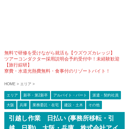
無料で研修を受けながら就活も【ウズウズカレッジ】
ツアーコンダクター採用説明会予約受付中！未経験歓迎
【旅行綜研】
寮費・水道光熱費無料・食事付のリゾートバイト！
HOME
>
エリア
>
エリア
新卒・第2新卒
アルバイト・パート
派遣・契約社員
大阪
兵庫
業務委託・在宅
建設・土木
その他
引越し作業 日払い (事務所移転・引
越 日勤) 大阪・兵庫 株式会社アイ