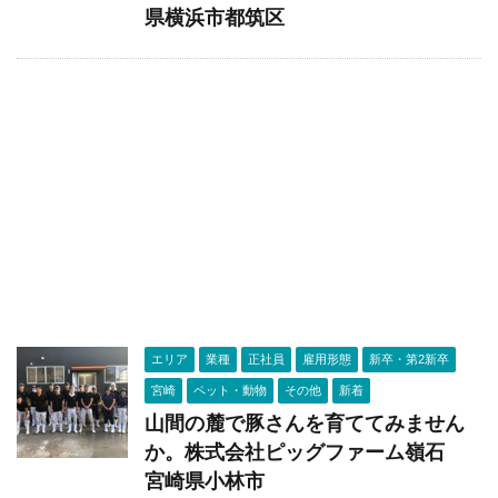
県横浜市都筑区
エリア
業種
正社員
雇用形態
新卒・第2新卒
宮崎
ペット・動物
その他
新着
山間の麓で豚さんを育ててみません
か。株式会社ピッグファーム嶺石
宮崎県小林市