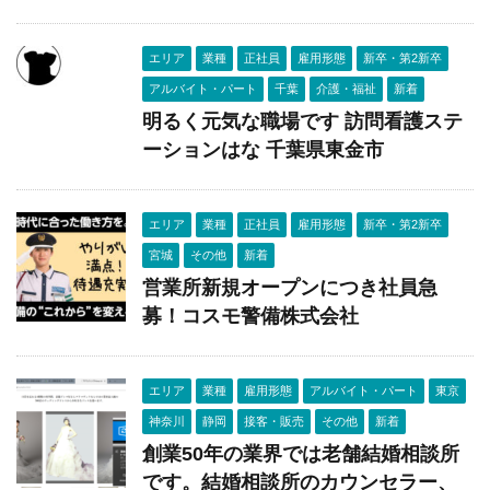
エリア
業種
正社員
雇用形態
新卒・第2新卒
アルバイト・パート
千葉
介護・福祉
新着
明るく元気な職場です 訪問看護ステ
ーションはな 千葉県東金市
エリア
業種
正社員
雇用形態
新卒・第2新卒
宮城
その他
新着
営業所新規オープンにつき社員急
募！コスモ警備株式会社
エリア
業種
雇用形態
アルバイト・パート
東京
神奈川
静岡
接客・販売
その他
新着
創業50年の業界では老舗結婚相談所
です。結婚相談所のカウンセラー、