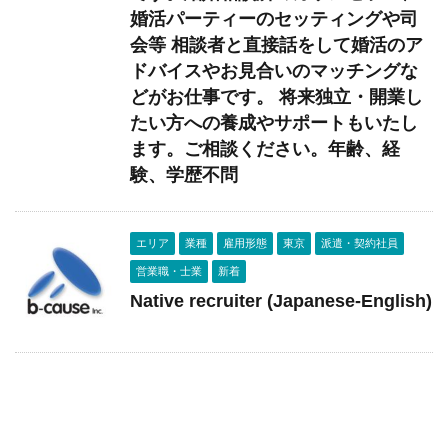
婚活パーティーのセッティングや司
会等 相談者と直接話をして婚活のア
ドバイスやお見合いのマッチングな
どがお仕事です。 将来独立・開業し
たい方への養成やサポートもいたし
ます。ご相談ください。年齢、経
験、学歴不問
エリア
業種
雇用形態
東京
派遣・契約社員
営業職・士業
新着
Native recruiter (Japanese-English)