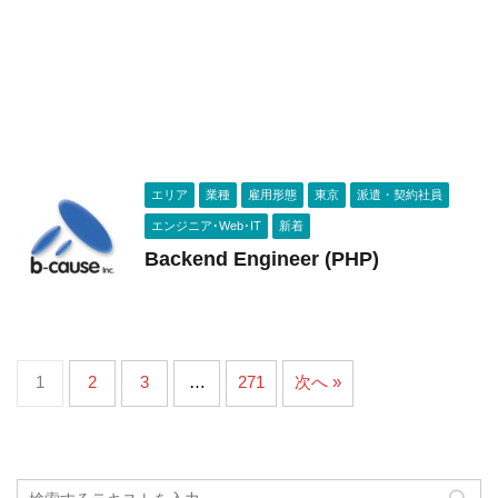
エリア
業種
雇用形態
東京
派遣・契約社員
エンジニア･Web･IT
新着
Backend Engineer (PHP)
1
2
3
…
271
次へ »