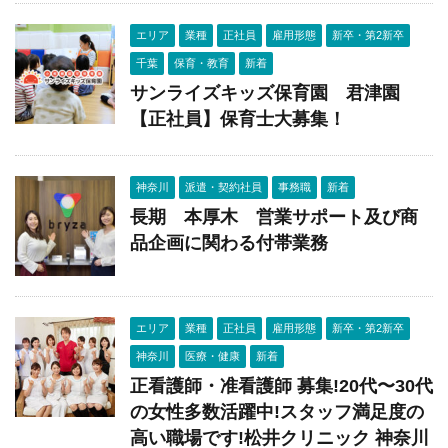
エリア
業種
正社員
雇用形態
新卒・第2新卒
千葉
保育・教育
新着
サンライズキッズ保育園 君津園
【正社員】保育士大募集！
神奈川
派遣・契約社員
事務職
新着
長期 本厚木 営業サポート及び商
品企画に関わる付帯業務
エリア
業種
正社員
雇用形態
新卒・第2新卒
神奈川
医療・健康
新着
正看護師・准看護師 募集!20代〜30代
の女性多数活躍中!スタッフ満足度の
高い職場です!松井クリニック 神奈川