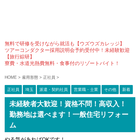
無料で研修を受けながら就活も【ウズウズカレッジ】
ツアーコンダクター採用説明会予約受付中！未経験歓迎
【旅行綜研】
寮費・水道光熱費無料・食事付のリゾートバイト！
HOME
>
雇用形態
>
正社員
>
正社員
埼玉
派遣・契約社員
営業職・士業
その他
新着
未経験者大歓迎！資格不問！高収入！
勤務地は選べます！一般住宅リフォー
ム
やる気があればOKです！