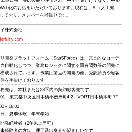
「工事日報」等の製品が評価され、中小企業だけでなく、中堅
Web化のお話をいただいております。現在は、AI（人工知
しており、メンバーを補強中です。
ライ株式会社
erfulfly.com
リ開発プラットフォーム（SaaSForce）は、冗長的なコーデ
極力自動化しつつ、業務ロジックに関する固有関数等の開発に
う構成されています。事業は製品の開発の他、受託請負や顧客
案件を手掛けております。
務先は、本社または23区内の契約顧客先です。
0001 東京都中央区日本橋小伝馬町4-2 VORT日本橋本町 7F
0－18:00
祝日、夏季休暇、年末年始
開発経験者（2年以上尚可）
の未経験者の方は、理工系出身者が望ましいです。