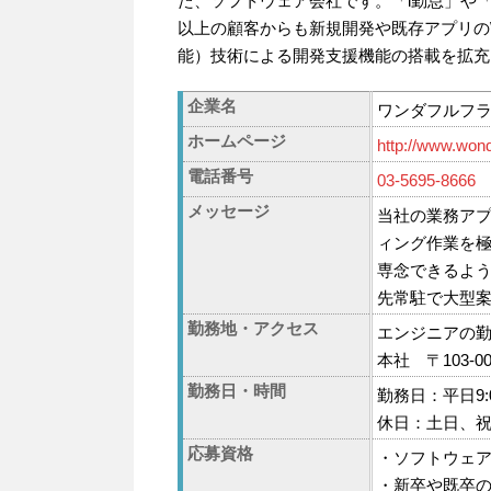
た、ソフトウェア会社です。「i勤怠」や
以上の顧客からも新規開発や既存アプリの
能）技術による開発支援機能の搭載を拡充
企業名
ワンダフルフ
ホームページ
http://www.wond
電話番号
03-5695-8666
メッセージ
当社の業務アプ
ィング作業を
専念できるよ
先常駐で大型
勤務地・アクセス
エンジニアの勤
本社 〒103-
勤務日・時間
勤務日：平日9:0
休日：土日、
応募資格
・ソフトウェア
・新卒や既卒