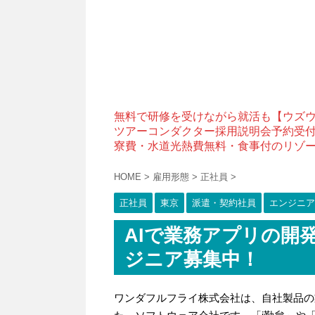
無料で研修を受けながら就活も【ウズ
ツアーコンダクター採用説明会予約受
寮費・水道光熱費無料・食事付のリゾ
HOME
>
雇用形態
>
正社員
>
正社員
東京
派遣・契約社員
エンジニア･
AIで業務アプリの開
ジニア募集中！
ワンダフルフライ株式会社は、自社製品の