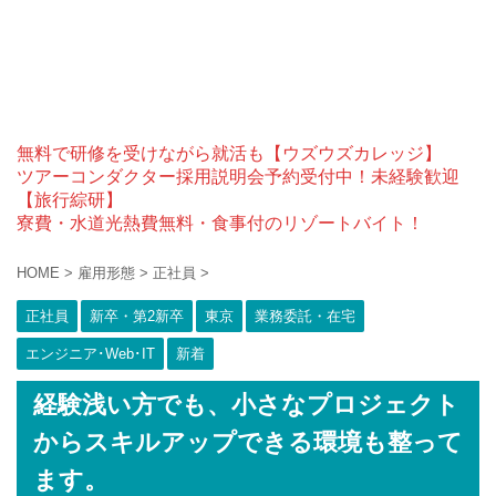
無料で研修を受けながら就活も【ウズウズカレッジ】
ツアーコンダクター採用説明会予約受付中！未経験歓迎
【旅行綜研】
寮費・水道光熱費無料・食事付のリゾートバイト！
HOME
>
雇用形態
>
正社員
>
正社員
新卒・第2新卒
東京
業務委託・在宅
エンジニア･Web･IT
新着
経験浅い方でも、小さなプロジェクト
からスキルアップできる環境も整って
ます。