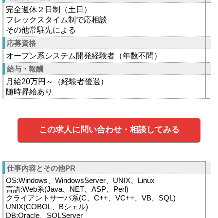
完全週休２日制（土日）
フレックスタイム制で応相談
その他常駐先による
応募資格
オープン系システム開発経験者（年数不問）
給与・報酬
月給20万円～（経験者優遇）
随時昇給あり
この求人に問い合わせ・相談してみる
仕事内容とその他PR
OS:Windows、WindowsServer、UNIX、Linux
言語:Web系(Java、NET、ASP、Perl)
クライアントサーバ系(C、C++、VC++、VB、SQL)
UNIX(COBOL、Bシェル)
DB:Oracle、SQLServer