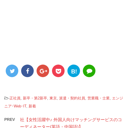
B!
-
正社員
,
新卒・第2新卒
,
東京
,
派遣・契約社員
,
営業職・士業
,
エンジ
ニア･Web･IT
,
新着
PREV
社【女性活躍中♪ 外国人向けマッチングサービスのコ
ーディネーター(英語・中国語)】