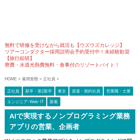
無料で研修を受けながら就活も【ウズウズカレッジ】
ツアーコンダクター採用説明会予約受付中！未経験歓迎
【旅行綜研】
寮費・水道光熱費無料・食事付のリゾートバイト！
HOME
>
雇用形態
>
正社員
>
正社員
新卒・第2新卒
東京
派遣・契約社員
営業職・士業
エンジニア･Web･IT
新着
AIで実現するノンプログラミング業務
アプリの営業、企画者