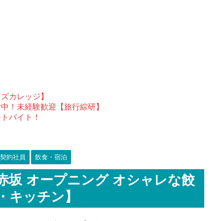
ウズカレッジ】
付中！未経験歓迎【旅行綜研】
ートバイト！
契約社員
飲食・宿泊
・赤坂 オープニング オシャレな餃
ル・キッチン】