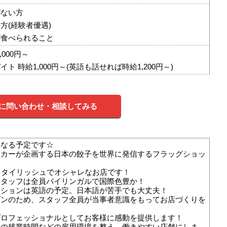
がない方
方(経験者優遇)
が食べられること
,000円～
ト 時給1,000円～(英語も話せれば時給1,200円～)
に問い合わせ・相談してみる
になる予定です☆
ーカーが企画する日本の餃子を世界に発信するフラッグショッ
スタイリッシュでオシャレなお店です！
スタッフは全員バイリンガルで国際色豊か！
ーションは英語の予定。日本語が苦手でも大丈夫！
プンのため、スタッフ全員が当事者意識をもってお店づくりを
！
プロフェッショナルとしてお客様に感動を提供します！
フの残業時間などの雇用環境を整え、働きやすい店舗にしま