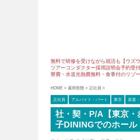
無料で研修を受けながら就活も【ウズ
ツアーコンダクター採用説明会予約受
寮費・水道光熱費無料・食事付のリゾ
HOME
>
雇用形態
>
正社員
>
正社員
アルバイト・パート
東京
派遣・
社・契・P/A【東京
子DININGでのホー