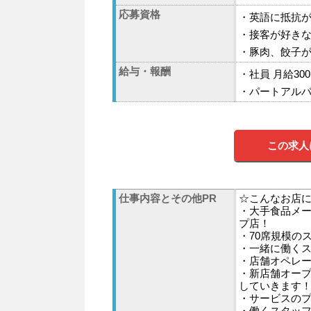
応募資格
・英語に抵抗
・接客が好きな
・豚肉、餃子
給与・報酬
・社員 月給300
・パートアルバイ
この求人
仕事内容とその他PR
☆こんなお店
・大手食品メ
プ店！
・70席規模の
・一緒に働く
・店舗オペレ
・新店舗オー
していきます
・サービスの
・働くスタッ