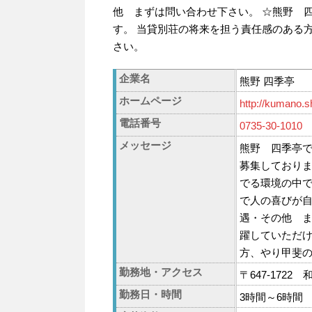
他 まずは問い合わせ下さい。 ☆熊野 
す。 当貸別荘の将来を担う責任感のある
さい。
企業名
熊野 四季亭
ホームページ
http://kumano.shi
電話番号
0735-30-1010
メッセージ
熊野 四季亭
募集しておりま
でる環境の中で
で人の喜びが自
遇・その他 ま
躍していただけ
方、やり甲斐
勤務地・アクセス
〒647-172
勤務日・時間
3時間～6時間