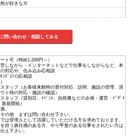
自然が好きな方
に問い合わせ・相談してみる
ート可（時給1,200円～）
運営しながら・インターネットなどで仕事をしながらなど、本
らの対応や、住み込み応相談
(ﾜｰｷﾝｸﾞｽﾃｲ)応相談
り）
理スタッフ（お客様来館時の受付対応、説明、施設の管理、清
アウト時の対応・施設の確認）
スタッフ（貸別荘、ｲﾍﾞﾝﾄ、自然農などの企画・運営・ﾃﾞｻﾞｲ
ｸﾞ・新規開拓）
優遇。
・その他 まずは問い合わせ下さい。
亭では管理人として活躍していただける方を求めております。
来を担う責任感のある方、やり甲斐のある仕事をされたい方は
お伝え下さい。