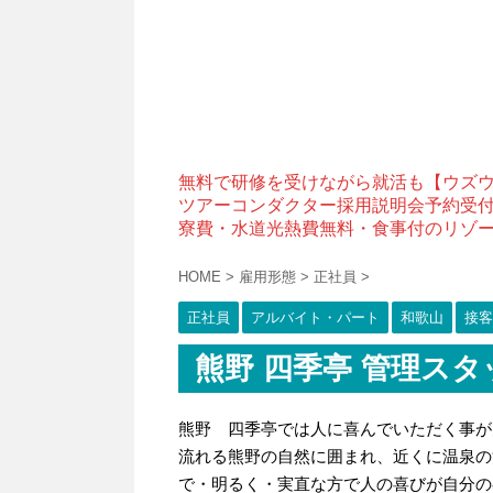
無料で研修を受けながら就活も【ウズ
ツアーコンダクター採用説明会予約受
寮費・水道光熱費無料・食事付のリゾ
HOME
>
雇用形態
>
正社員
>
正社員
アルバイト・パート
和歌山
接客
熊野 四季亭 管理スタ
熊野 四季亭では人に喜んでいただく事が
流れる熊野の自然に囲まれ、近くに温泉の
で・明るく・実直な方で人の喜びが自分の