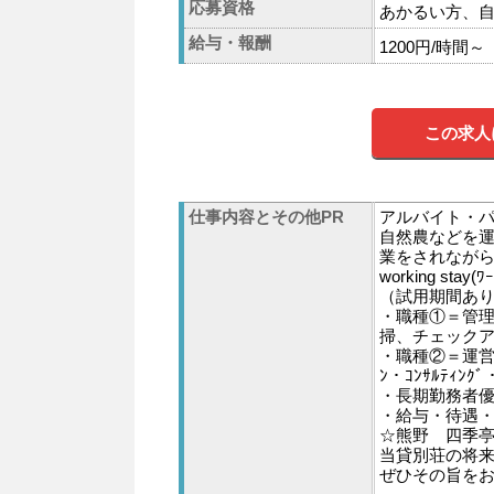
応募資格
あかるい方、
給与・報酬
1200円/時間～
この求人
仕事内容とその他PR
アルバイト・パ
自然農などを
業をされなが
working stay
（試用期間あ
・職種①＝管
掃、チェック
・職種②＝運営
ﾝ・ｺﾝｻﾙﾃｨﾝ
・長期勤務者
・給与・待遇
☆熊野 四季
当貸別荘の将
ぜひその旨を