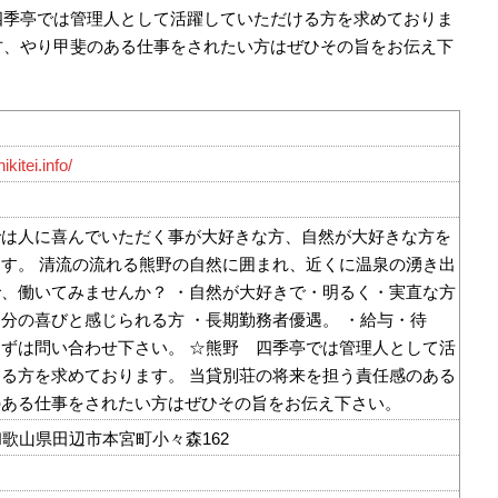
四季亭では管理人として活躍していただける方を求めておりま
方、やり甲斐のある仕事をされたい方はぜひその旨をお伝え下
kitei.info/
では人に喜んでいただく事が大好きな方、自然が大好きな方を
す。 清流の流れる熊野の自然に囲まれ、近くに温泉の湧き出
、働いてみませんか？ ・自然が大好きで・明るく・実直な方
分の喜びと感じられる方 ・長期勤務者優遇。 ・給与・待
ずは問い合わせ下さい。 ☆熊野 四季亭では管理人として活
る方を求めております。 当貸別荘の将来を担う責任感のある
のある仕事をされたい方はぜひその旨をお伝え下さい。
2 和歌山県田辺市本宮町小々森162