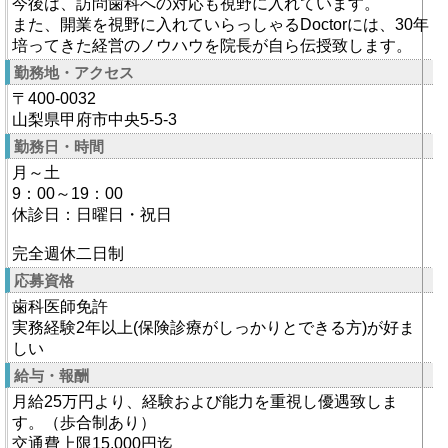
今後は、訪問歯科への対応も視野に入れています。
また、開業を視野に入れていらっしゃるDoctorには、30年
培ってきた経営のノウハウを院長が自ら伝授致します。
勤務地・アクセス
〒400-0032
山梨県甲府市中央5-5-3
勤務日・時間
月～土
9：00～19：00
休診日：日曜日・祝日
完全週休二日制
応募資格
歯科医師免許
実務経験2年以上(保険診療がしっかりとできる方)が好ま
しい
給与・報酬
月給25万円より、経験および能力を重視し優遇致しま
す。（歩合制あり）
交通費上限15,000円迄