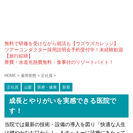
無料で研修を受けながら就活も【ウズウズカレッジ】
ツアーコンダクター採用説明会予約受付中！未経験歓迎
【旅行綜研】
寮費・水道光熱費無料・食事付のリゾートバイト！
HOME
>
雇用形態
>
正社員
>
正社員
山梨
医療・健康
新着
成長とやりがいを実感できる医院で
す！
当院では最新の技術・設備の導入を図り「快適な人生
は健やかなお口から！」をモットーに診療にあたって