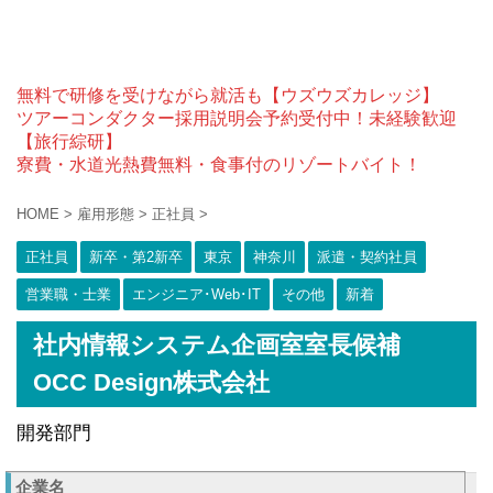
無料で研修を受けながら就活も【ウズウズカレッジ】
ツアーコンダクター採用説明会予約受付中！未経験歓迎
【旅行綜研】
寮費・水道光熱費無料・食事付のリゾートバイト！
HOME
>
雇用形態
>
正社員
>
正社員
新卒・第2新卒
東京
神奈川
派遣・契約社員
営業職・士業
エンジニア･Web･IT
その他
新着
社内情報システム企画室室長候補
OCC Design株式会社
開発部門
企業名