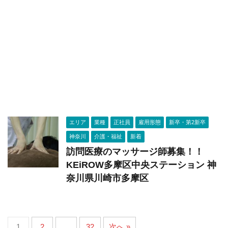
エリア
業種
正社員
雇用形態
新卒・第2新卒
神奈川
介護・福祉
新着
訪問医療のマッサージ師募集！！
KEiROW多摩区中央ステーション 神
奈川県川崎市多摩区
1
2
…
32
次へ »