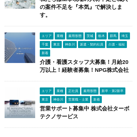
の案件不足を『本気』で解決しま
す。
エリア
業種
雇用形態
茨城
栃木
群馬
埼玉
千葉
東京
神奈川
派遣・契約社員
介護・福祉
新着
介護・看護スタッフ大募集！月給20
万以上！経験者募集！NPG株式会社
エリア
業種
正社員
雇用形態
新卒・第2新卒
東京
神奈川
営業職・士業
新着
営業サポート募集中 株式会社ターボ
テクノサービス