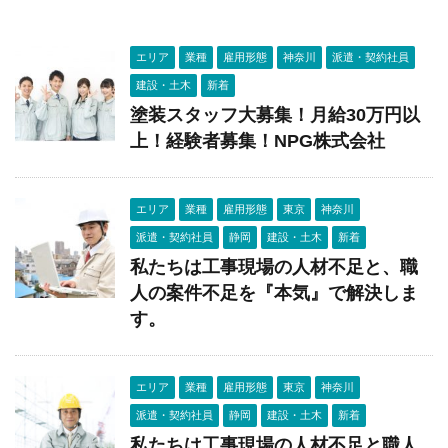
エリア
業種
雇用形態
神奈川
派遣・契約社員
建設・土木
新着
塗装スタッフ大募集！月給30万円以
上！経験者募集！NPG株式会社
エリア
業種
雇用形態
東京
神奈川
派遣・契約社員
静岡
建設・土木
新着
私たちは工事現場の人材不足と、職
人の案件不足を『本気』で解決しま
す。
エリア
業種
雇用形態
東京
神奈川
派遣・契約社員
静岡
建設・土木
新着
私たちは工事現場の人材不足と職人