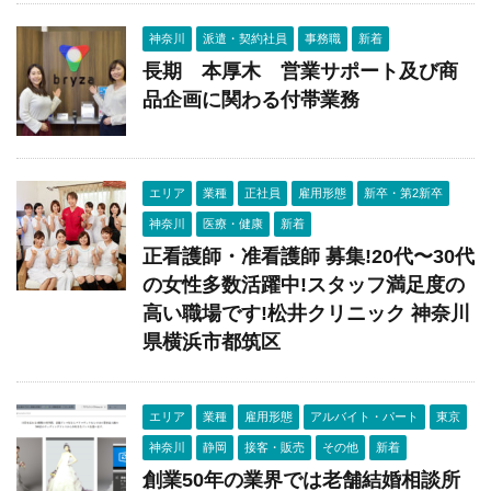
神奈川
派遣・契約社員
事務職
新着
長期 本厚木 営業サポート及び商
品企画に関わる付帯業務
エリア
業種
正社員
雇用形態
新卒・第2新卒
神奈川
医療・健康
新着
正看護師・准看護師 募集!20代〜30代
の女性多数活躍中!スタッフ満足度の
高い職場です!松井クリニック 神奈川
県横浜市都筑区
エリア
業種
雇用形態
アルバイト・パート
東京
神奈川
静岡
接客・販売
その他
新着
創業50年の業界では老舗結婚相談所