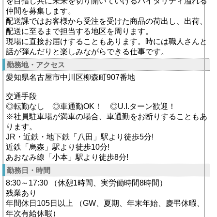
を目指し共に未来を切り開いていけるバイタリティ溢れる
仲間を募集します。
配送課ではお客様から受注を受けた商品の荷出し、出荷、
配送に至るまで担当する地区を周ります。
現場に直接お届けすることもあります。時には職人さんと
話が弾んだりと楽しみながらできる仕事です。
勤務地・アクセス
愛知県名古屋市中川区柳森町907番地
交通手段
◎転勤なし ◎車通勤OK！ ◎U.I.ターン歓迎！
※社員駐車場が満車の場合、車通勤をお断りすることもあ
ります。
JR・近鉄・地下鉄「八田」駅より徒歩5分!
近鉄「烏森」駅より徒歩10分!
あおなみ線「小本」駅より徒歩8分!
勤務日・時間
8:30～17:30 （休憩1時間、実労働時間8時間）
残業あり
年間休日105日以上 （GW、夏期、年末年始、慶弔休暇、
年次有給休暇）