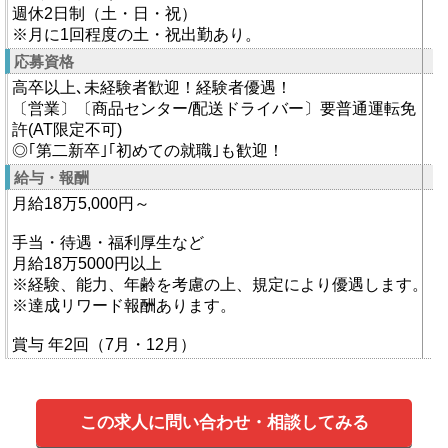
週休2日制（土・日・祝）
※月に1回程度の土・祝出勤あり。
応募資格
高卒以上､未経験者歓迎！経験者優遇！
〔営業〕〔商品センター/配送ドライバー〕要普通運転免
許(AT限定不可)
◎｢第二新卒｣｢初めての就職｣も歓迎！
給与・報酬
月給18万5,000円～
手当・待遇・福利厚生など
月給18万5000円以上
※経験、能力、年齢を考慮の上、規定により優遇します。
※達成リワード報酬あります。
賞与 年2回（7月・12月）
この求人に問い合わせ・相談してみる