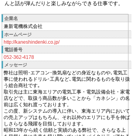
んと話が弾んだりと楽しみながらできる仕事です。
企業名
兼新電機株式会社
ホームページ
http://kaneshindenki.co.jp/
電話番号
052-362-4178
メッセージ
弊社は照明･エアコン･換気扇などの身近なものや､電気工
事に使われるドリル･工具など､電気に関わるものを取り扱
う総合商社です｡
取引先は主に東海エリアの電気工事・電気設備会社・家電
店などで、取扱う商品数が多いことから「カネシン」の名
前は広く知れ渡っております。
この度、新システムの導入に伴い、東海エリア内において
の売上アップはもちろん、それ以外のエリアにも手を伸ば
しさらなる飛躍を目指しております。
昭和13年から続く信頼と実績のある弊社で、さらなる上