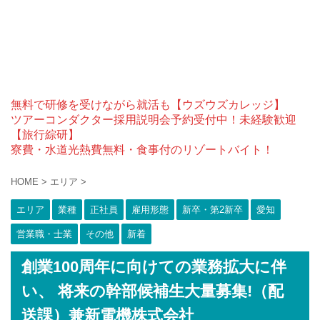
無料で研修を受けながら就活も【ウズウズカレッジ】
ツアーコンダクター採用説明会予約受付中！未経験歓迎
【旅行綜研】
寮費・水道光熱費無料・食事付のリゾートバイト！
HOME
>
エリア
>
エリア
業種
正社員
雇用形態
新卒・第2新卒
愛知
営業職・士業
その他
新着
創業100周年に向けての業務拡大に伴
い、 将来の幹部候補生大量募集!（配
送課）兼新電機株式会社