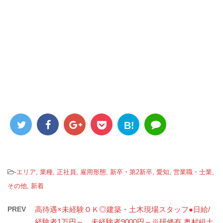
B!
-
エリア
,
業種
,
正社員
,
雇用形態
,
新卒・第2新卒
,
愛知
,
営業職・士業
,
その他
,
新着
PREV
高待遇×未経験ＯＫ◎建築・土木現場スタッフ●日給/
経験者1万円～、未経験者9000円～※研修有 奥村組土