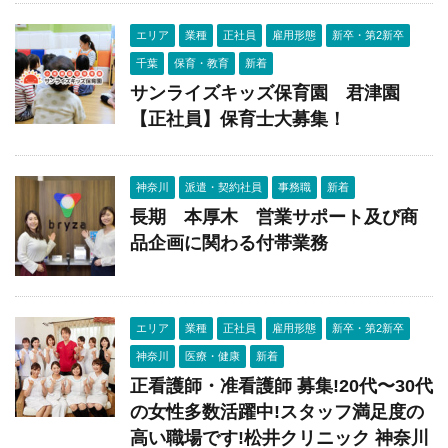
エリア
業種
正社員
雇用形態
新卒・第2新卒
千葉
保育・教育
新着
サンライズキッズ保育園 君津園
【正社員】保育士大募集！
神奈川
派遣・契約社員
事務職
新着
長期 本厚木 営業サポート及び商
品企画に関わる付帯業務
エリア
業種
正社員
雇用形態
新卒・第2新卒
神奈川
医療・健康
新着
正看護師・准看護師 募集!20代〜30代
の女性多数活躍中!スタッフ満足度の
高い職場です!松井クリニック 神奈川