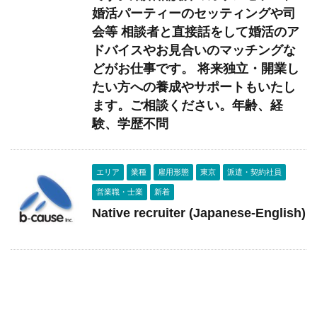
婚活パーティーのセッティングや司
会等 相談者と直接話をして婚活のア
ドバイスやお見合いのマッチングな
どがお仕事です。 将来独立・開業し
たい方への養成やサポートもいたし
ます。ご相談ください。年齢、経
験、学歴不問
エリア
業種
雇用形態
東京
派遣・契約社員
営業職・士業
新着
Native recruiter (Japanese-English)