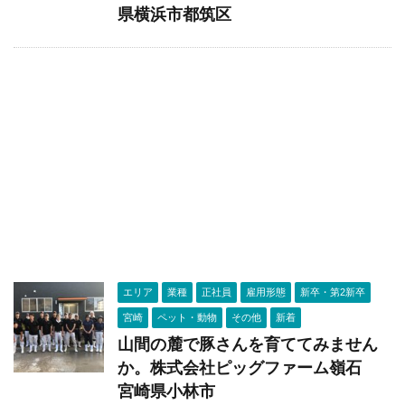
県横浜市都筑区
エリア
業種
正社員
雇用形態
新卒・第2新卒
宮崎
ペット・動物
その他
新着
山間の麓で豚さんを育ててみません
か。株式会社ピッグファーム嶺石
宮崎県小林市