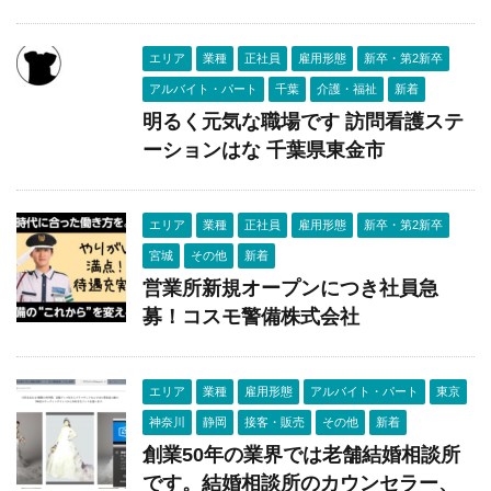
エリア
業種
正社員
雇用形態
新卒・第2新卒
アルバイト・パート
千葉
介護・福祉
新着
明るく元気な職場です 訪問看護ステ
ーションはな 千葉県東金市
エリア
業種
正社員
雇用形態
新卒・第2新卒
宮城
その他
新着
営業所新規オープンにつき社員急
募！コスモ警備株式会社
エリア
業種
雇用形態
アルバイト・パート
東京
神奈川
静岡
接客・販売
その他
新着
創業50年の業界では老舗結婚相談所
です。結婚相談所のカウンセラー、