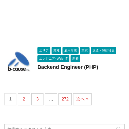
エリア
業種
雇用形態
東京
派遣・契約社員
エンジニア･Web･IT
新着
Backend Engineer (PHP)
1
2
3
…
272
次へ »