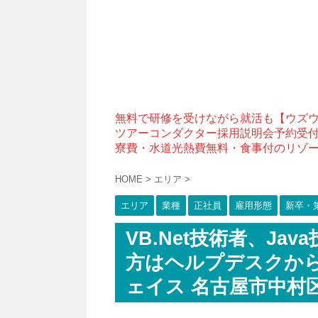
無料で研修を受けながら就活も【ウズ
ツアーコンダクター採用説明会予約受
寮費・水道光熱費無料・食事付のリゾ
HOME
>
エリア
>
エリア
業種
正社員
雇用形態
新卒・
VB.Net技術者、J
方はヘルプデスクから
ェイス 名古屋市中村