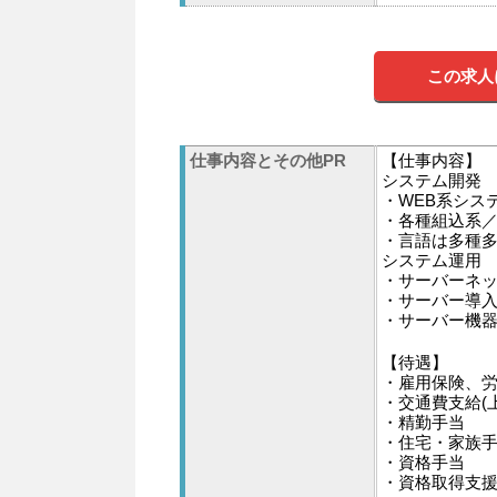
この求人
仕事内容とその他PR
【仕事内容】
システム開発
・WEB系シス
・各種組込系
・言語は多種多様:
システム運用
・サーバーネ
・サーバー導入支援
・サーバー機器の
【待遇】
・雇用保険、
・交通費支給(上
・精勤手当
・住宅・家族
・資格手当
・資格取得支