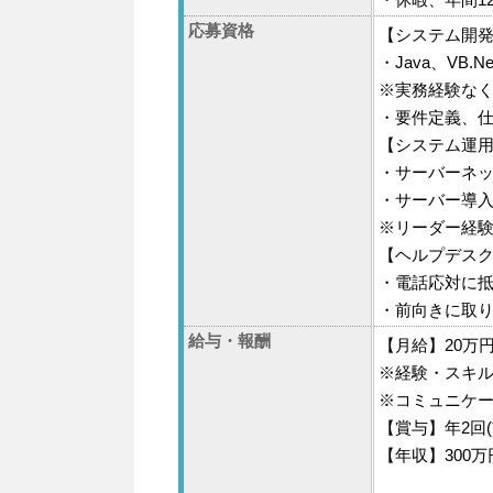
応募資格
【システム開
・Java、VB.
※実務経験な
・要件定義、
【システム運
・サーバーネ
・サーバー導
※リーダー経
【ヘルプデス
・電話応対に
・前向きに取
給与・報酬
【月給】20万円
※経験・スキ
※コミュニケ
【賞与】年2回
【年収】300