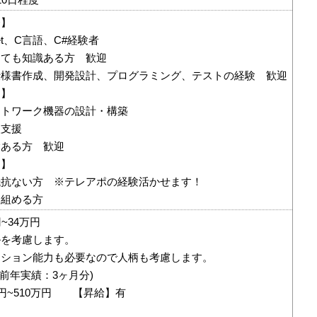
発】
Net、C言語、C#経験者
くても知識ある方 歓迎
仕様書作成、開発設計、プログラミング、テストの経験 歓迎
用】
ットワーク機器の設計・構築
入支援
験ある方 歓迎
ク】
抵抗ない方 ※テレアポの経験活かせます！
り組める方
~34万円
ルを考慮します。
ーション能力も必要なので人柄も考慮します。
(前年実績：3ヶ月分)
万円~510万円 【昇給】有