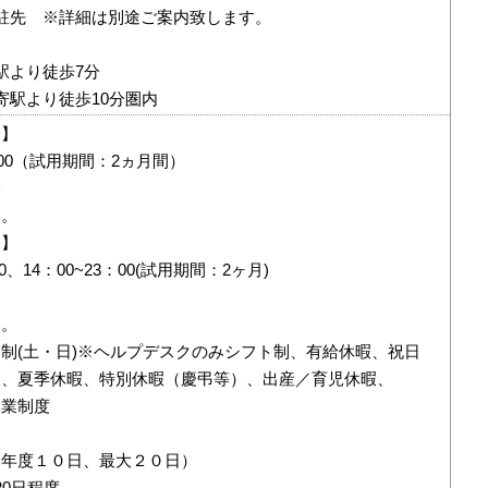
駐先 ※詳細は別途ご案内致します。
駅より徒歩7分
寄駅より徒歩10分圏内
発】
：00（試用期間：2ヵ月間）
分
る。
ク】
30、14：00~23：00(試用期間：2ヶ月)
る。
制(土・日)※ヘルプデスクのみシフト制、有給休暇、祝日
暇、夏季休暇、特別休暇（慶弔等）、出産／育児休暇、
休業制度
初年度１０日、最大２０日）
20日程度