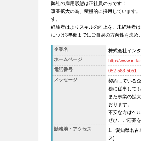
弊社の雇用形態は正社員のみです！
事業拡大の為、積極的に採用しています。
す。
経験者はよりスキルの向上を、未経験者は
につけ3年後までにご自身の方向性を決め
企業名
株式会社イン
ホームページ
http://www.intfa
電話番号
052-583-5051
メッセージ
契約している
務に従事して
また事業の拡大
おります。
不安な方はヘル
ぜひ、ご応募
勤務地・アクセス
1、愛知県名古
ス)