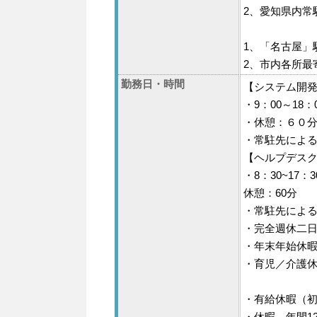
2、愛知県内常
1、「名古屋」
2、市内各所最
勤務日・時間
【システム開
・9：00～18
・休憩：６０
・常駐先によ
【ヘルプデス
・8：30~17：
休憩：60分
・常駐先によ
・完全週休二日
・年末年始休
・育児／介護
・有給休暇（
・休暇、年間1