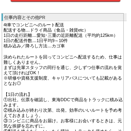
仕事内容とその他PR
4t車でコンビニへのルート配送
配送する物…ドライ商品（食品・雑貨etc）
1日の走行距離…愛知･三重の近距離配送（平均約125km）
1日の配送件数…1日平均9～10件
積み込み／降ろし方法…カゴ車
決められたルートを回ってコンビニへ配送するため、仕事は
難しくありません。
まずは先輩スタッフの同行を通じ、少しずつ仕事の流れを覚
えて頂ければOK！
※研修や資格支援制度、キャリアパスについても記載がある
となお◎
【1日の流れ】
①出社。伝票を確認し、東海DDCで商品をトラックに積み込
みます。
②積み込みが終わり次第、出発。効率のいいルートを予め考
えておきましょう。
③コンビニに商品をお届け。お客様にお会いするときは、元
気な挨拶を忘れずに。