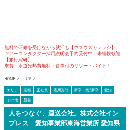
無料で研修を受けながら就活も【ウズウズカレッジ】
ツアーコンダクター採用説明会予約受付中！未経験歓迎
【旅行綜研】
寮費・水道光熱費無料・食事付のリゾートバイト！
HOME
>
エリア
>
エリア
業種
正社員
雇用形態
新卒・第2新卒
愛知
その他
新着
人をつなぐ、運送会社。株式会社イン
プレス 愛知事業部東海営業所 愛知県