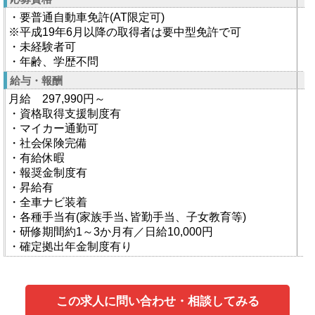
・要普通自動車免許(AT限定可)
※平成19年6月以降の取得者は要中型免許で可
・未経験者可
・年齢、学歴不問
給与・報酬
月給 297,990円～
・資格取得支援制度有
・マイカー通勤可
・社会保険完備
・有給休暇
・報奨金制度有
・昇給有
・全車ナビ装着
・各種手当有(家族手当､皆勤手当、子女教育等)
・研修期間約1～3か月有／日給10,000円
・確定拠出年金制度有り
この求人に問い合わせ・相談してみる