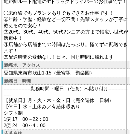
近距離ルート配送の4tトラックドライバーのお仕事です！
①未経験でもブランクありでもできるお仕事です！
②年齢・学歴・経験など一切不問！先輩スタッフが丁寧に
教えるので安心！
③20代、30代、40代、50代?シニアの方まで幅広い世代が
活躍中！
④店舗から店舗までの時間はたっぷり。慌てずに配送でき
ます！
⑤配送時間の変動なし！日々、同じ時間に帰れます！
勤務地・アクセス
愛知県東海市浅山1-15（最寄駅：聚楽園）
勤務日・時間
------------------勤務時間・曜日 （任意）へ貼り付け-------------
-----
【就業日】月・火・木・金・日（完全週休二日制）
【休日】水・土休み／有給休暇あり
シフト制
1便 17：00～22：00
2便 24：00～4：00
応募資格