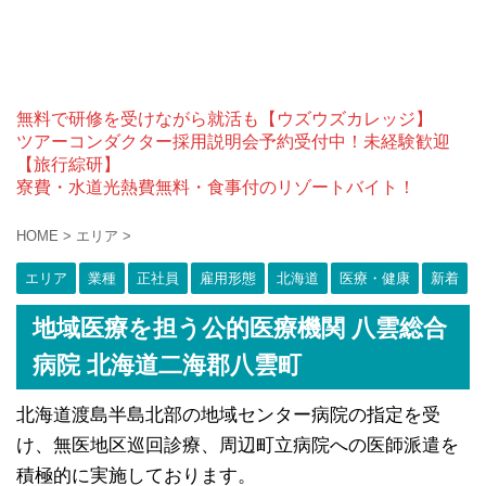
無料で研修を受けながら就活も【ウズウズカレッジ】
ツアーコンダクター採用説明会予約受付中！未経験歓迎
【旅行綜研】
寮費・水道光熱費無料・食事付のリゾートバイト！
HOME
>
エリア
>
エリア
業種
正社員
雇用形態
北海道
医療・健康
新着
地域医療を担う公的医療機関 八雲総合
病院 北海道二海郡八雲町
北海道渡島半島北部の地域センター病院の指定を受
け、無医地区巡回診療、周辺町立病院への医師派遣を
積極的に実施しております。