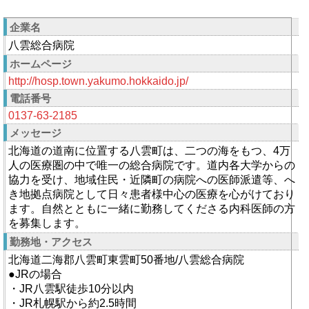
企業名
八雲総合病院
ホームページ
http://hosp.town.yakumo.hokkaido.jp/
電話番号
0137-63-2185
メッセージ
北海道の道南に位置する八雲町は、二つの海をもつ、4万
人の医療圏の中で唯一の総合病院です。道内各大学からの
協力を受け、地域住民・近隣町の病院への医師派遣等、へ
き地拠点病院として日々患者様中心の医療を心がけており
ます。自然とともに一緒に勤務してくださる内科医師の方
を募集します。
勤務地・アクセス
北海道二海郡八雲町東雲町50番地/八雲総合病院
●JRの場合
・JR八雲駅徒歩10分以内
・JR札幌駅から約2.5時間