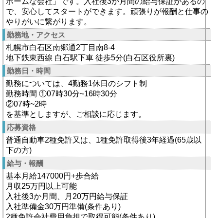
ホームな会社」です。入社後3か月間の給与保証があるの
で、安心してスタートができます。頑張りが報酬と仕事の
やりがいに繋がります。
勤務地・アクセス
札幌市白石区南郷通2丁目南8-4
地下鉄東西線 白石駅下車 徒歩5分(白石区役所裏)
勤務日・時間
勤務については、4勤務1休日のシフト制
勤務時間 ①07時30分~16時30分
②07時~2時
を基準としますが、ご相談に応じます。
応募資格
普通自動車2種免許又は、1種免許取得後3年経過(65歳以
下の方)
給与・報酬
基本月給147000円+歩合給
月収25万円以上可能
入社後3か月間、月20万円給与保証
入社準備金30万円準備(条件あり)
2種免許会社費用負担で取得可能(条件あり)