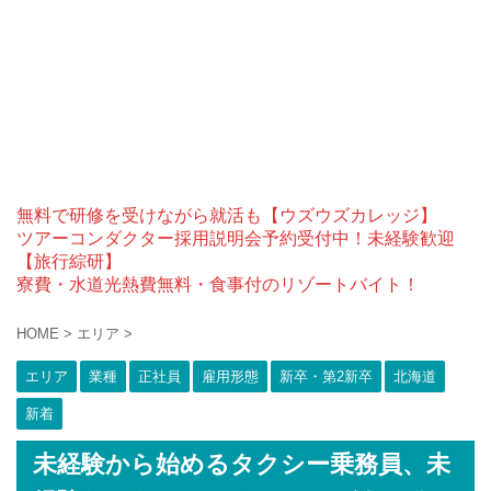
無料で研修を受けながら就活も【ウズウズカレッジ】
ツアーコンダクター採用説明会予約受付中！未経験歓迎
【旅行綜研】
寮費・水道光熱費無料・食事付のリゾートバイト！
HOME
>
エリア
>
エリア
業種
正社員
雇用形態
新卒・第2新卒
北海道
新着
未経験から始めるタクシー乗務員、未