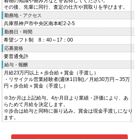
着物の知識や畳み方などを習得してください。
その後、先輩に同行、査定の仕方や買取りを学びます。
勤務地・アクセス
兵庫県神戸市中央区南本町2-2-5
勤務日・時間
希望シフト制 8：40～17：00
応募資格
要普通免許
給与・報酬
月給23万円以上＋歩合給＋賞金（手渡し）
・リサイクル営業経験者(週休1日制)／月給30万円～35万
円＋歩合給＋賞金（手渡し）
※3か月は上記給与。4か月目より業績・評価により、あ
らためて月給を決定します。
※歩合は給与と同時に振り込み。賞金は現金手渡しになり
ます。