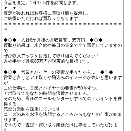
商品を査定。1日4～5件を訪問します。
▼ ▼
査定が終わればお客様に買取り額を提示し、
ご納得いただければ買取りとなります。
＝＝＝＝＝＝＝＝＝＝＝＝＝＝＝＝＝＝＝＝＝＝＝＝＝＝＝
＝
◆◇◆ 入社6か月後の月収目安…85万円 ◆◇◆
買取り結果は、歩合給や毎日の賞金で全て還元していますの
で、
ぜひ収入アップを目指して取り組んでください！
入社半年で月収85万円が現実的な目標です。
◆◇◆ 営業とバイヤーの要素が半々だから… ◆◇◆
営業と言うとアポ取りや飛込みのイメージが強いと思います
が、
この仕事は、営業とバイヤーの要素が50％ずつ。
アポ取りであなたの時間を浪費させません。
そのため、専任のコールセンターがすべてのアポイントを獲
得する
完全分業制を採用しています。
ニーズのあるお宅を訪問するところからあなたの仕事が始ま
ります。
ですので、査定・買い取り業務だけに専念していただけま
す。