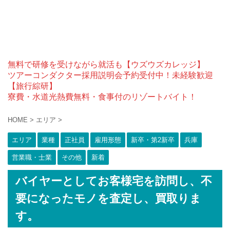
無料で研修を受けながら就活も【ウズウズカレッジ】
ツアーコンダクター採用説明会予約受付中！未経験歓迎
【旅行綜研】
寮費・水道光熱費無料・食事付のリゾートバイト！
HOME
>
エリア
>
エリア
業種
正社員
雇用形態
新卒・第2新卒
兵庫
営業職・士業
その他
新着
バイヤーとしてお客様宅を訪問し、不
要になったモノを査定し、買取りま
す。