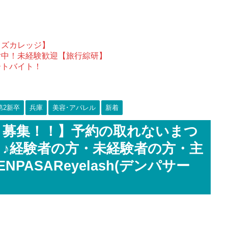
ウズカレッジ】
付中！未経験歓迎【旅行綜研】
ートバイト！
第2新卒
兵庫
美容･アパレル
新着
ト募集！！】予約の取れないまつ
♪経験者の方・未経験者の方・主
PASAReyelash(デンパサー