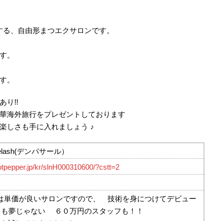
開する、自由形まつエクサロンです。
す。
す。
り!!
華海外旅行をプレゼントしております
楽しさも手に入れましょう ♪
yelash(デンパサール）
hotpepper.jp/kr/slnH000310600/?cstt=2
ARは単価が良いサロンですので、 技術を身につけてデビュー
台も夢じゃない ６０万円のスタッフも！！