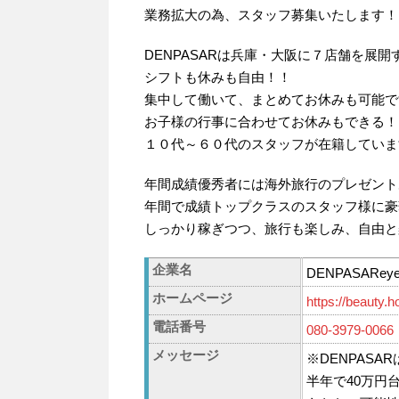
業務拡大の為、スタッフ募集いたします！
DENPASARは兵庫・大阪に７店舗を展
シフトも休みも自由！！
集中して働いて、まとめてお休みも可能で
お子様の行事に合わせてお休みもできる！
１０代～６０代のスタッフが在籍していま
年間成績優秀者には海外旅行のプレゼントあ
年間で成績トップクラスのスタッフ様に豪
しっかり稼ぎつつ、旅行も楽しみ、自由と
企業名
DENPASARe
ホームページ
https://beauty.
電話番号
080-3979-0066
メッセージ
※DENPAS
半年で40万円