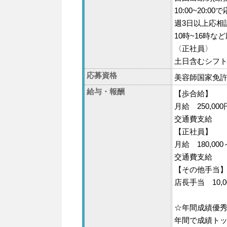
10:00~20:00
週3日以上応相
10時~16時な
〈正社員〉
土日含むシフ
応募資格
美容師国家免
給与・報酬
【歩合給】
月給 250,000
交通費支給
【正社員】
月給 180,000～
交通費支給
【その他手当
店長手当 10,00
☆年間成績優
年間で成績ト