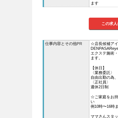
ます
この求人
仕事内容とその他PR
☆店長候補アイ
DENPASAR
エクステ施術
ます。
【休日】
〈業務委託〉
自由出勤の為
〈正社員〉
週休2日制
☆ご家庭をお持
い
例10時〜16時
ママさんスタッ