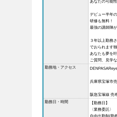
あなたの可能
デビュー半年
研修も無料！
最強の講師陣
３年以上勤務
でおられます
あなたも夢を
ご質問、見学な
勤務地・アクセス
DENPASARey
兵庫県宝塚市売布3
阪急宝塚線 売
勤務日・時間
【勤務日】
〈業務委託〉
自由出勤制(勤