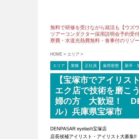
無料で研修を受けながら就活も【ウズ
ツアーコンダクター採用説明会予約受
寮費・水道光熱費無料・食事付のリゾ
HOME
>
エリア
>
エリア
業種
正社員
雇用形態
新卒・
【宝塚市でアイリス
エク店で技術を磨こう
婦の方 大歓迎！ DEN
ル）兵庫県宝塚市
DENPASAR eyelash宝塚店
店長候補アイリスト・アイリスト大募集!!