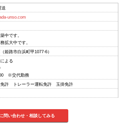
運送
mada-unso.com
建築中です。
業務拡大中です。
（姫路市白浜町甲1077-6）
ーによる
0
：00 ※交代勤務
転免許 トレーラー運転免許 玉掛免許
に問い合わせ・相談してみる