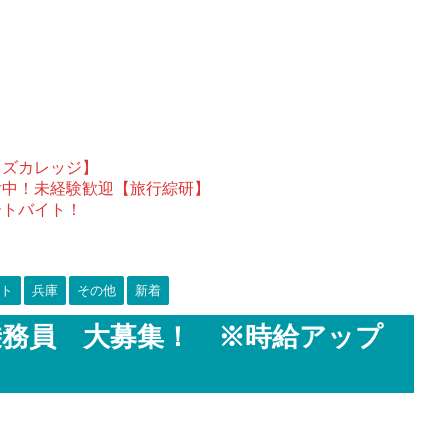
ウズカレッジ】
付中！未経験歓迎【旅行綜研】
ートバイト！
ト
兵庫
その他
新着
乗務員 大募集！ ※時給アップ