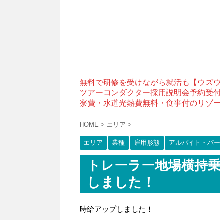
無料で研修を受けながら就活も【ウズ
ツアーコンダクター採用説明会予約受
寮費・水道光熱費無料・食事付のリゾ
HOME
>
エリア
>
エリア
業種
雇用形態
アルバイト・パー
トレーラー地場横持
しました！
時給アップしました！