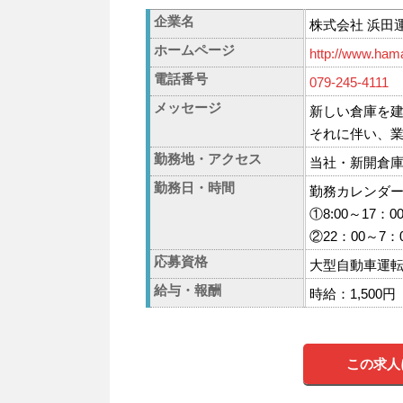
企業名
株式会社 浜田
ホームページ
http://www.ha
電話番号
079-245-4111
メッセージ
新しい倉庫を
それに伴い、
勤務地・アクセス
当社・新開倉庫
勤務日・時間
勤務カレンダ
①8:00～17：0
②22：00～7
応募資格
大型自動車運
給与・報酬
時給：1,500円
この求人