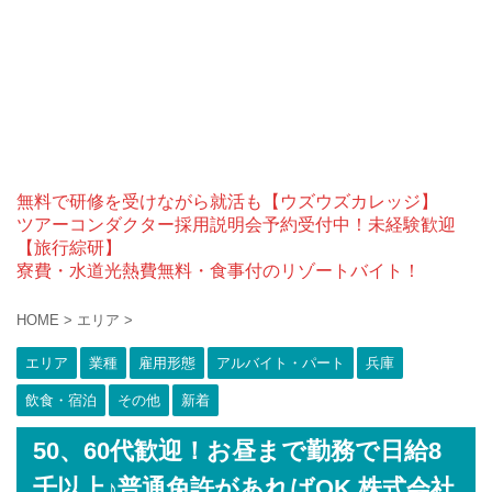
無料で研修を受けながら就活も【ウズウズカレッジ】
ツアーコンダクター採用説明会予約受付中！未経験歓迎
【旅行綜研】
寮費・水道光熱費無料・食事付のリゾートバイト！
HOME
>
エリア
>
エリア
業種
雇用形態
アルバイト・パート
兵庫
飲食・宿泊
その他
新着
50、60代歓迎！お昼まで勤務で日給8
千以上♪普通免許があればOK 株式会社