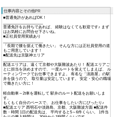
仕事内容とその他PR
■普通免許があればOK！
___________________
普通免許をお持ちであれば、 経験はなくても歓迎です♪ まず
はお気軽にお問合せ下さいね。
■正社員登用実績あり
___________________
「長期で腰を据えて働きたい」 そんな方には正社員登用の道
もご用意しています！
■配送先は京阪神エリア
___________________
配送エリアは、遠くて京都や大阪難波あたり！ 配送エリアご
とに担当を決めますので、 一度ルートを覚えてしまえば、 ル
ーティンワークでお仕事できますよ。 有名な「淡路屋」の駅
弁を扱うので、 取引量は安定しています。 安定・安心の職場
で働きたい方に！
軽自動車～2t車を運転して 駅弁のルート配送をお願いしま
す。
もくもく自分のペースで、 お仕事をしたい方にぴったり♪
■配送エリア 西明石や淡路島、京都、大阪難波方面 ■配送件
数・時間 1日の配送先は、 平均すると5～6件くらい。 1件当
たりの搬入時間は、 30分から1時間くらいです。