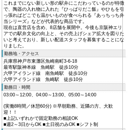
これまでにない新しい形の駅弁にこだわっているのが特徴
で、陶器の入れ物に入れた『ひっぱりだこ飯』やひもを引
っ張ればどこでも温かいものが食べられる『あっちっち弁
当シリーズ』などが代表的な商品です。
現在は直営店を含め、8店舗を展開中。今後も京阪神エリ
アでの駅弁文化の向上と、その売上げシェア拡大を図りた
いと考えており、新しい配送スタッフを募集することにな
りました。
勤務地・アクセス
兵庫県神戸市東灘区魚崎南町3-6-18
最寄駅阪神本線 魚崎駅 徒歩10分
六甲アイランド線 南魚崎駅 徒歩10分
六甲アイランド線 魚崎駅 徒歩10分
勤務日・時間
03:00～12:00、04:00～13:00、05:00～14:00
(実働8時間／休憩60分) ※早朝勤務、近隣の方、大歓
迎！！
■上記いずれかで固定勤務の相談OK
■週2～3日からOK ■土日祝のみOK ■シフト制