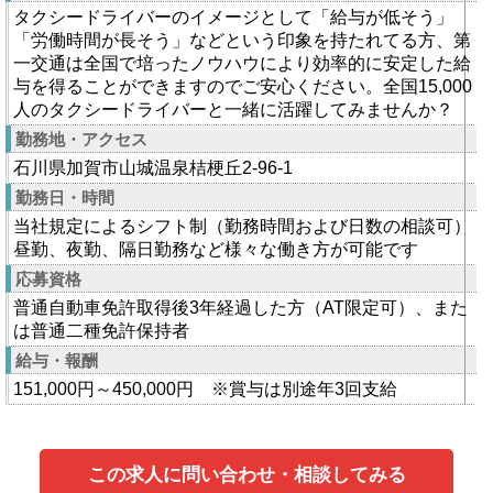
タクシードライバーのイメージとして「給与が低そう」
「労働時間が長そう」などという印象を持たれてる方、第
一交通は全国で培ったノウハウにより効率的に安定した給
与を得ることができますのでご安心ください。全国15,000
人のタクシードライバーと一緒に活躍してみませんか？
勤務地・アクセス
石川県加賀市山城温泉桔梗丘2-96-1
勤務日・時間
当社規定によるシフト制（勤務時間および日数の相談可）
昼勤、夜勤、隔日勤務など様々な働き方が可能です
応募資格
普通自動車免許取得後3年経過した方（AT限定可）、また
は普通二種免許保持者
給与・報酬
151,000円～450,000円 ※賞与は別途年3回支給
この求人に問い合わせ・相談してみる