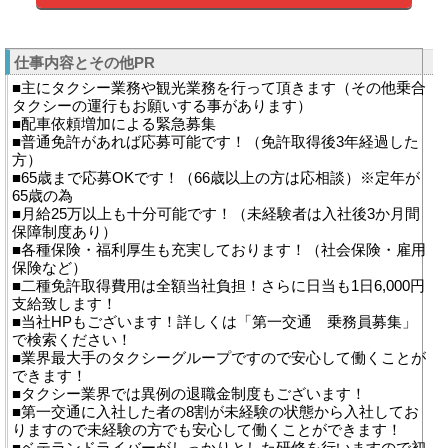
仕事内容とその他PR
■主にタクシー業務や観光業務を行って頂きます（その他乗合
タクシーの運行もお願いする事があります）
■配車依頼増加による緊急募集
■普通免許があれば応募可能です！（免許取得後3年経過した
方）
■65歳まで応募OKです！（66歳以上の方は応相談）※定年が
65歳の為
■月給25万以上も十分可能です！（未経験者は入社後3か月間
保障制度あり）
■各種保険・福利厚生も充実しております！（社会保険・雇用
保険など）
■二種免許取得費用は全額当社負担！さらに日当も1日6,000円
支給致します！
■当社HPもございます！詳しくは「第一交通 乗務員募集」
で検索ください！
■業界最大手のタクシーグループですので安心して働くことが
できます！
■タクシー業界では異例の退職金制度もございます！
■第一交通に入社した者の8割が未経験の状態から入社してお
りますので未経験の方でも安心して働くことができます！
■ベテランドライバーがしっかりとした研修を行いますので初