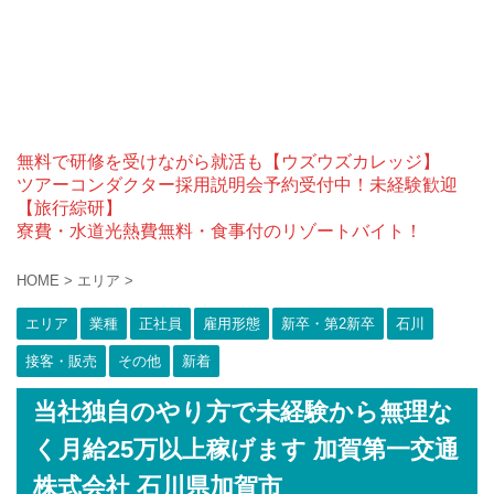
無料で研修を受けながら就活も【ウズウズカレッジ】
ツアーコンダクター採用説明会予約受付中！未経験歓迎
【旅行綜研】
寮費・水道光熱費無料・食事付のリゾートバイト！
HOME
>
エリア
>
エリア
業種
正社員
雇用形態
新卒・第2新卒
石川
接客・販売
その他
新着
当社独自のやり方で未経験から無理な
く月給25万以上稼げます 加賀第一交通
株式会社 石川県加賀市