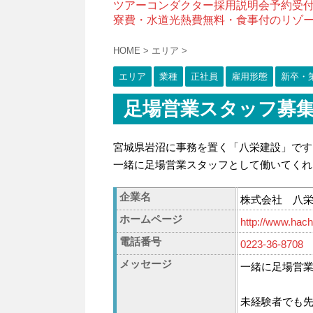
ツアーコンダクター採用説明会予約受
寮費・水道光熱費無料・食事付のリゾ
HOME
>
エリア
>
エリア
業種
正社員
雇用形態
新卒・
足場営業スタッフ募集
宮城県岩沼に事務を置く「八栄建設」です
一緒に足場営業スタッフとして働いてくれ
企業名
株式会社 八
ホームページ
http://www.hachi
電話番号
0223-36-8708
メッセージ
一緒に足場営
未経験者でも