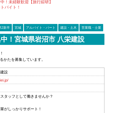
付中！未経験歓迎【旅行綜研】
ートバイト！
第2新卒
宮城
アルバイト・パート
建設・土木
営業職・士業
中！宮城県岩沼市 八栄建設
！
るかたを募集しています。
栄建設
ei.jp/
業スタッフとして働きませんか？
先輩がしっかりサポート！