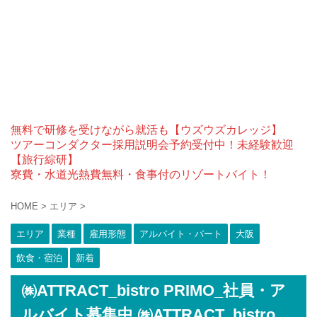
無料で研修を受けながら就活も【ウズウズカレッジ】
ツアーコンダクター採用説明会予約受付中！未経験歓迎
【旅行綜研】
寮費・水道光熱費無料・食事付のリゾートバイト！
HOME
>
エリア
>
エリア
業種
雇用形態
アルバイト・パート
大阪
飲食・宿泊
新着
㈱ATTRACT_bistro PRIMO_社員・ア
ルバイト募集中 ㈱ATTRACT_bistro