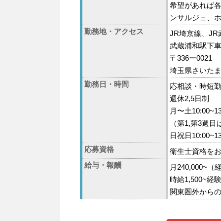
希望があれば
ンサルジェ、
勤務地・アクセス
JR埼京線、J
武蔵浦和駅下
〒336ー0021
埼玉県さいたま市
勤務日・時間
応相談・時短
週休2,5日制
月〜土10:00~13:
（第1,第3週目
日祝日10:00~13:
応募資格
衛生士資格を
給与・報酬
月240,000
時給1,500~
関東圏外からの