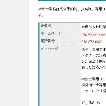
衛生士業務は完全予約制、担当制、専用ユ
す。
企業名
医療法人社団
ホームページ
http://www.saiw
電話番号
048-872-0621
メッセージ
衛生士専用アポ
ドクターの治
した完全予約
実した対応が
衛生士専用ユニ
歯科衛生士専
ニットに取り
更なる向上: