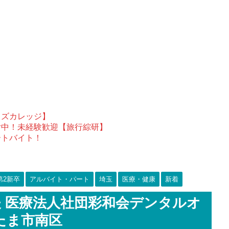
ウズカレッジ】
付中！未経験歓迎【旅行綜研】
ートバイト！
第2新卒
アルバイト・パート
埼玉
医療・健康
新着
 医療法人社団彩和会デンタルオ
たま市南区