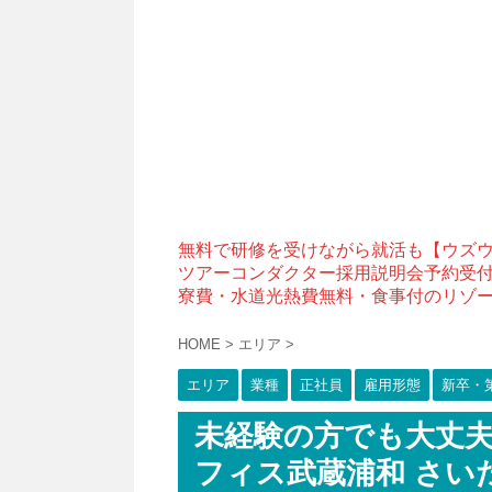
無料で研修を受けながら就活も【ウズ
ツアーコンダクター採用説明会予約受
寮費・水道光熱費無料・食事付のリゾ
HOME
>
エリア
>
エリア
業種
正社員
雇用形態
新卒・
未経験の方でも大丈夫
フィス武蔵浦和 さい