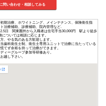
に問い合わせ・相談してみる
周初期治療、ホワイトニング、メインテナンス、保険衛生指
ト治療補助、診療補助、院内管理など.
2.5日 関東圏外から入職者は住宅手当30,000円 駅より徒歩
務については相談に応じます。
な方、やる気のある方歓迎します。
担当歯科衛生士制、衛生士専用ユニットで治療に当たっている
も慌てず余裕を持って治療ができます。
タディーグループ参加等研修あり。
にお越し下さい。