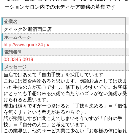
ーションサロン内でのボディケア業務の募集です
企業名
クイック24新宿西口店
ホームページ
http://www.quick24.jp/
電話番号
03-3345-0919
メッセージ
当店ではあえて「自由手技」を採用しています
これには賛否両論あると思います。勿論お店としては決ま
った手技の方が安心ですし、修正もしやすいです。お客様
にとっても予想出来る技術で当たりハズレがない施術が受
けられると思います。
理由は様々ですが一つ挙げると「手技を決める」＝「個性
を無くす」という考えがあるからです。
話が飛躍しすぎに聞こえてしまいそうですが「自分の手
技」＝「自分の人生」と考えています。
この業界は、他のサービス業に少ない「お客様の体に触れ