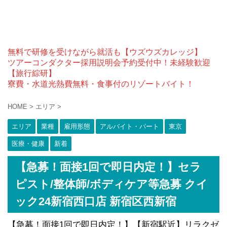
無料で研修を受けながら就活も【ウズウズカレッジ】
ツアーコンダクター採用説明会予約受付中！未経験歓迎
【旅行綜研】
寮費・水道光熱費無料・食事付のリゾートバイト！
HOME
>
エリア
>
エリア
業種
雇用形態
アルバイト・パート
東京
医療・健康
新着
【急募！面接1回で即日内定！】セラ
ピスト/整体師/ボディケア等急募 クイ
ック24新宿西口店 新宿区西新宿
【急募！面接1回で即日内定！】【新宿駅近】リラクゼ