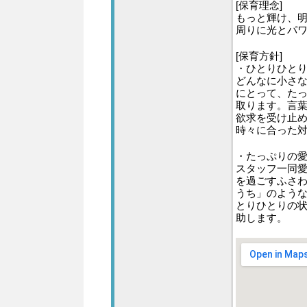
[保育理念]
もっと輝け、
周りに光とパ
[保育方針]
・ひとりひと
どんなに小さ
にとって、た
取ります。言
欲求を受け止
時々に合った
・たっぷりの
スタッフ一同
を過ごすふさ
うち」のよう
とりひとりの
助します。