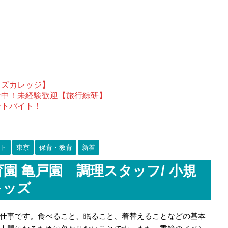
ウズカレッジ】
付中！未経験歓迎【旅行綜研】
ートバイト！
ト
東京
保育・教育
新着
園 亀戸園 調理スタッフ/ 小規
キッズ
仕事です。食べること、眠ること、着替えることなどの基本