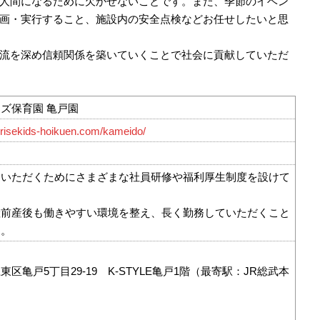
人間になるために欠かせないことです。また、季節のイベン
画・実行すること、施設内の安全点検などお任せしたいと思
流を深め信頼関係を築いていくことで社会に貢献していただ
ズ保育園 亀戸園
nrisekids-hoikuen.com/kameido/
ていただくためにさまざまな社員研修や福利厚生制度を設けて
産前産後も働きやすい環境を整え、長く勤務していただくこと
す。
区亀戸5丁目29-19 K-STYLE亀戸1階（最寄駅：JR総武本