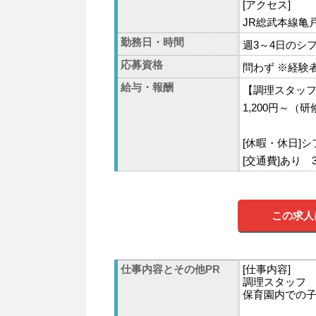
[アクセス]
JR総武本線亀
勤務日・時間
週3～4日のシフト制
応募資格
問わず ※経験
給与・報酬
【調理スタッ
1,200円～（研
[休暇・休日]シ
[交通費]あり 
この求人
仕事内容とその他PR
[仕事内容]
調理スタッフ
保育園内での