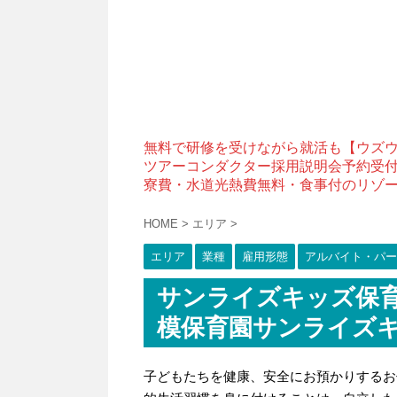
無料で研修を受けながら就活も【ウズ
ツアーコンダクター採用説明会予約受
寮費・水道光熱費無料・食事付のリゾ
HOME
>
エリア
>
エリア
業種
雇用形態
アルバイト・パー
サンライズキッズ保育
模保育園サンライズ
子どもたちを健康、安全にお預かりするお