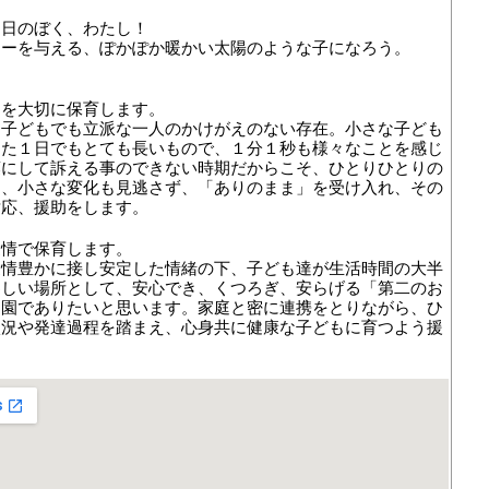
明日のぼく、わたし！
ワーを与える、ぽかぽか暖かい太陽のような子になろう。
りを大切に保育します。
な子どもでも立派な一人のかけがえのない存在。小さな子ども
った１日でもとても長いもので、１分１秒も様々なことを感じ
葉にして訴える事のできない時期だからこそ、ひとりひとりの
め、小さな変化も見逃さず、「ありのまま」を受け入れ、その
対応、援助をします。
愛情で保育します。
愛情豊かに接し安定した情緒の下、子ども達が生活時間の大半
わしい場所として、安心でき、くつろぎ、安らげる「第二のお
な園でありたいと思います。家庭と密に連携をとりながら、ひ
状況や発達過程を踏まえ、心身共に健康な子どもに育つよう援