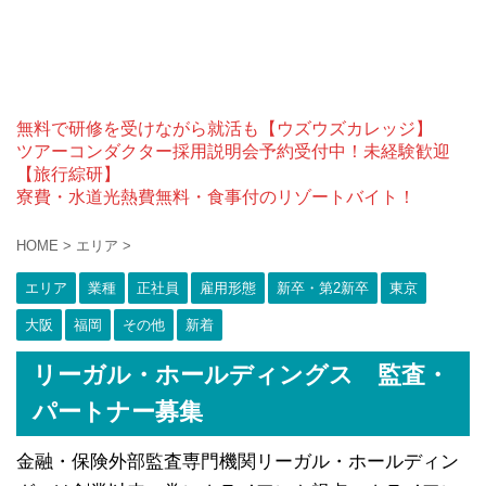
無料で研修を受けながら就活も【ウズウズカレッジ】
ツアーコンダクター採用説明会予約受付中！未経験歓迎
【旅行綜研】
寮費・水道光熱費無料・食事付のリゾートバイト！
HOME
>
エリア
>
エリア
業種
正社員
雇用形態
新卒・第2新卒
東京
大阪
福岡
その他
新着
リーガル・ホールディングス 監査・
パートナー募集
金融・保険外部監査専門機関リーガル・ホールディン