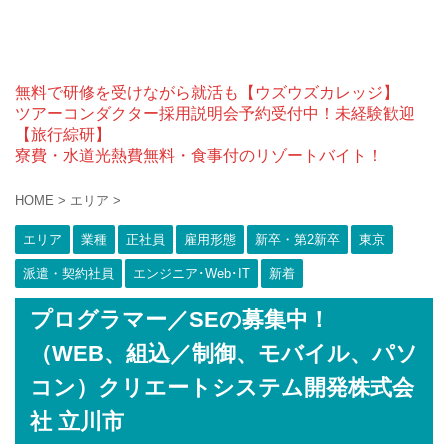
無料で研修を受けながら就活も【ウズウズカレッジ】
ツアーコンダクター採用説明会予約受付中！未経験歓迎
【旅行綜研】
寮費・水道光熱費無料・食事付のリゾートバイト！
HOME
>
エリア
>
エリア
業種
正社員
雇用形態
新卒・第2新卒
東京
派遣・契約社員
エンジニア･Web･IT
新着
プログラマー／SEの募集中！
（WEB、組込／制御、モバイル、パソ
コン）クリエートシステム開発株式会
社 立川市