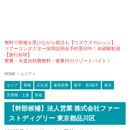
無料で研修を受けながら就活も【ウズウズカレッジ】
ツアーコンダクター採用説明会予約受付中！未経験歓迎
【旅行綜研】
寮費・水道光熱費無料・食事付のリゾートバイト！
HOME
>
エリア
>
エリア
業種
正社員
雇用形態
新卒・第2新卒
東京
営業職・士業
新着
【幹部候補】法人営業 株式会社ファー
ストディグリー 東京都品川区