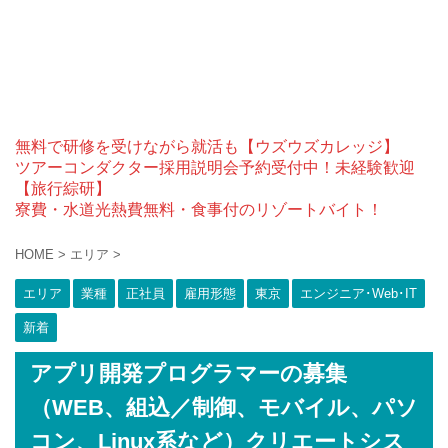
無料で研修を受けながら就活も【ウズウズカレッジ】
ツアーコンダクター採用説明会予約受付中！未経験歓迎
【旅行綜研】
寮費・水道光熱費無料・食事付のリゾートバイト！
HOME
>
エリア
>
エリア
業種
正社員
雇用形態
東京
エンジニア･Web･IT
新着
アプリ開発プログラマーの募集
（WEB、組込／制御、モバイル、パソ
コン、Linux系など）クリエートシス