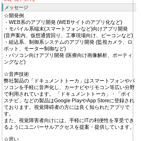
メッセージ
☆開発例
・WEB系のアプリ開発 (WEBサイトのアプリ化など)
・モバイル系端末(スマートフォンなど)向けアプリ開発
(音声案内、仮想通貨回り、工事現場向け、ビーコンなど)
・組込系、制御系システムのアプリ開発 (監視カメラ、ロ
ボット、モーター制御など)
・パソコン向けアプリ開発 (医療向け画像解析、ポーティ
ングなど)
☆音声技術
弊社製品の「ドキュメントトーカ」はスマートフォンやパ
ソコンを手軽に音声化し、カーナビやリモコン等広い分野
で利用されています。 「ドキュメントトーカ」・「ボイ
スナビ」などの製品はGoogle PlayやApp Storeに登録され
ております。視覚障碍者の方には良く知られたアプリで
す。
また、視覚障害者向けには、手軽にITの利便性を享受でき
るようにユニバーサルアクセスを提案・提供しています。
☆思い