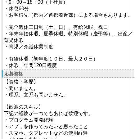
・9：00～18：00（正社員）
・休息60分
・お客様先（都内／首都圏近郊）による場合もあります。
・完全週休二日制（土、日）、有給休暇、祝日
・年末年始休暇、夏季休暇、特別休暇（慶弔等）、出産／
育児休暇
・育児／介護休業制度
・有給休暇（初年度１０日、最大２０日）
・休暇、年間120日程度
応募資格
【資格・学歴】
・問いません。
・理系、文系も問いません。
【歓迎のスキル】
下記の経験が一つでもあれば歓迎です。
・プログラム開発経験
・アプリを作ってみたいと思ったこと
・スマホ、タブレットなどの使用経験