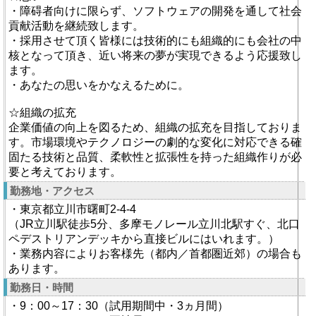
・障碍者向けに限らず、ソフトウェアの開発を通して社会
貢献活動を継続致します。
・採用させて頂く皆様には技術的にも組織的にも会社の中
核となって頂き、近い将来の夢が実現できるよう応援致し
ます。
・あなたの思いをかなえるために。
☆組織の拡充
企業価値の向上を図るため、組織の拡充を目指しておりま
す。市場環境やテクノロジーの劇的な変化に対応できる確
固たる技術と品質、柔軟性と拡張性を持った組織作りが必
要と考えております。
勤務地・アクセス
・東京都立川市曙町2-4-4
（JR立川駅徒歩5分、多摩モノレール立川北駅すぐ、北口
ペデストリアンデッキから直接ビルにはいれます。）
・業務内容によりお客様先（都内／首都圏近郊）の場合も
あります。
勤務日・時間
・9：00～17：30（試用期間中・3ヵ月間）