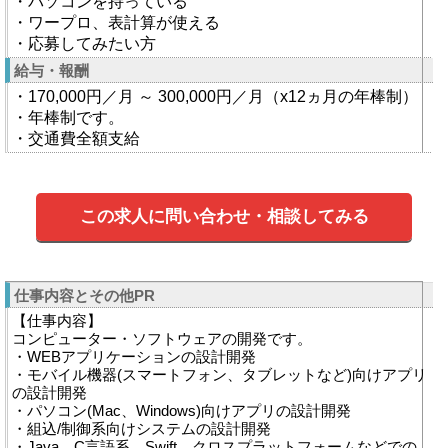
・パソコンを持っている
・ワープロ、表計算が使える
・応募してみたい方
給与・報酬
・170,000円／月 ～ 300,000円／月（x12ヵ月の年棒制）
・年棒制です。
・交通費全額支給
この求人に問い合わせ・相談してみる
仕事内容とその他PR
【仕事内容】
コンピューター・ソフトウェアの開発です。
・WEBアプリケーションの設計開発
・モバイル機器(スマートフォン、タブレットなど)向けアプリ
の設計開発
・パソコン(Mac、Windows)向けアプリの設計開発
・組込/制御系向けシステムの設計開発
・Java、C言語系、Swift、クロスプラットフォームなどでの