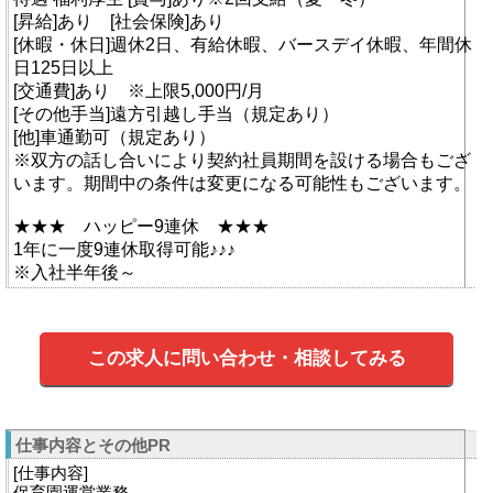
[昇給]あり [社会保険]あり
[休暇・休日]週休2日、有給休暇、バースデイ休暇、年間休
日125日以上
[交通費]あり ※上限5,000円/月
[その他手当]遠方引越し手当（規定あり）
[他]車通勤可（規定あり）
※双方の話し合いにより契約社員期間を設ける場合もござ
います。期間中の条件は変更になる可能性もございます。
★★★ ハッピー9連休 ★★★
1年に一度9連休取得可能♪♪♪
※入社半年後～
この求人に問い合わせ・相談してみる
仕事内容とその他PR
[仕事内容]
保育園運営業務