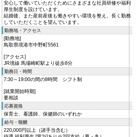
安心して働いていただくためにさまざまな社員研修や福利
厚生制度を設けています。
結婚後、また産前産後も働きやすい環境を整え、長く勤務
していただくことを望んでいます。
勤務地・アクセス
[勤務地]
鳥取県境港市中野町5561
[アクセス]
JR境線 馬場崎町駅より徒歩8分
勤務日・時間
7:30～19:00の間の8時間 シフト制
[就業開始時期]
要相談
応募資格
保育士、看護師、保健師のいずれか
給与・報酬
220,000円以上（諸手当含む）
待遇 福利厚生 [賞与]あり※2回支給（夏・冬）