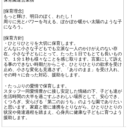
[保育理念]
もっと輝け、明日のぼく、わたし！
周りに光とパワーを与える、ぽかぽか暖かい太陽のような子
になろう。
[保育方針]
・ひとりひとりを大切に保育します。
どんなに小さな子どもでも立派な一人のかけがえのない存
在。小さな子どもにとって、たった１日でもとても長いもの
で、１分１秒も様々なことを感じ取ります。言葉にして訴え
る事のできない時期だからこそ、ひとりひとりの欲求を受け
止め、小さな変化も見逃さず、「ありのまま」を受け入れ、
その時々に合った対応、援助をします。
・たっぷりの愛情で保育します。
スタッフ一同愛情豊かに接し安定した情緒の下、子ども達が
生活時間の大半を過ごすふさわしい場所として、安心でき、
くつろぎ、安らげる「第二のおうち」のような園でありたい
と思います。家庭と密に連携をとりながら、ひとりひとりの
状況や発達過程を踏まえ、心身共に健康な子どもに育つよう
援助します。