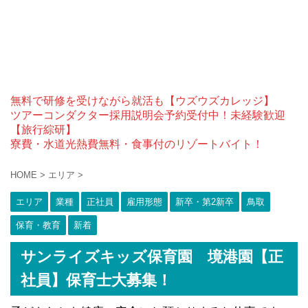
無料で研修を受けながら就活も【ウズウズカレッジ】
ツアーコンダクター採用説明会予約受付中！未経験歓迎
【旅行綜研】
寮費・水道光熱費無料・食事付のリゾートバイト！
HOME
>
エリア
>
エリア
業種
正社員
雇用形態
新卒・第2新卒
鳥取
保育・教育
新着
サンライズキッズ保育園 境港園【正
社員】保育士大募集！