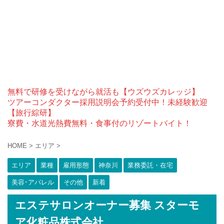
無料で研修を受けながら就活も【ウズウズカレッジ】
ツアーコンダクター採用説明会予約受付中！未経験歓迎
【旅行綜研】
寮費・水道光熱費無料・食事付のリゾートバイト！
HOME
>
エリア
>
エリア
業種
雇用形態
神奈川
業務委託・在宅
美容･アパレル
その他
新着
エステサロンオーナー募集 スターモ
ア化粧品株式会社