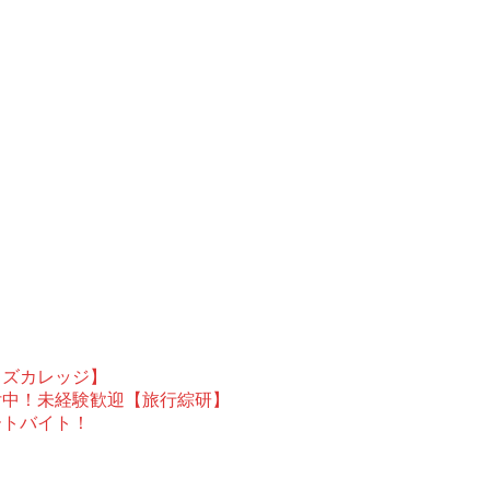
ウズカレッジ】
付中！未経験歓迎【旅行綜研】
ートバイト！