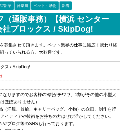
第2新卒
神奈川
ペット・動物
新着
フ（通販事務）【横浜 センター
プロックス / SkipDog!
を募集させて頂きます。ペット業界の仕事に幅広く携わり経
飼っていられる方、大歓迎です。
/ SkipDog!
et
になりますのでお客様の9割がチワワ、1割がその他の小型犬
犬はほぼありません）
品（洋服、首輪、キャリーバッグ、小物）の企画、制作を行
。アイディアや技術をお持ちの方はぜひ活かしてください。
ムやブログ等のSNSも行っております。