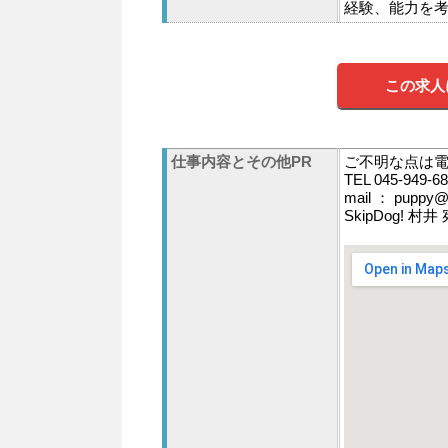
経験、能力を
この求人
仕事内容とその他PR
ご不明な点は
TEL 045-949-6
mail ： puppy@
SkipDog! 村井