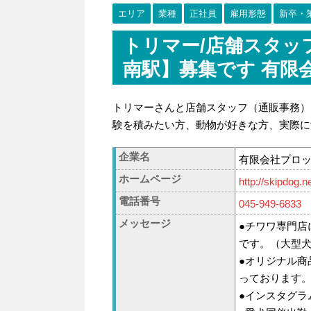
エリア
業種
正社員
雇用形態
新卒・
トリマー/店舗スタッ
南駅】募集です 有限会社
トリマーさんと店舗スタッフ（通販事務）
験を積みたい方、動物が好きな方、実際に
企業名
有限会社プロックス 
ホームページ
http://skipdog.n
電話番号
045-949-6833
メッセージ
●チワワ専門店
です。（大型
●オリジナル商
っております
●インスタグラ