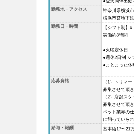
●愛犬同伴出勤
勤務地・アクセス
神奈川県横浜市
横浜市営地下鉄
勤務日・時間
【シフト制】9：0
実働約8時間
●火曜定休日
●週休2日制 
●まとまった休
応募資格
（1）トリマー
募集させて頂
（2）店舗スタ
募集させて頂
ペット業界の
に飼っていら
給与・報酬
基本給17〜21万