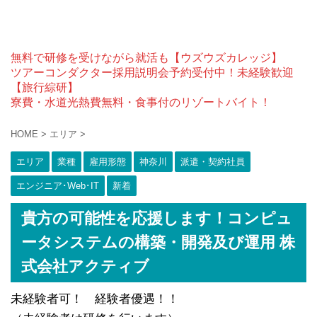
無料で研修を受けながら就活も【ウズウズカレッジ】
ツアーコンダクター採用説明会予約受付中！未経験歓迎
【旅行綜研】
寮費・水道光熱費無料・食事付のリゾートバイト！
HOME
>
エリア
>
エリア
業種
雇用形態
神奈川
派遣・契約社員
エンジニア･Web･IT
新着
貴方の可能性を応援します！コンピュ
ータシステムの構築・開発及び運用 株
式会社アクティブ
未経験者可！ 経験者優遇！！