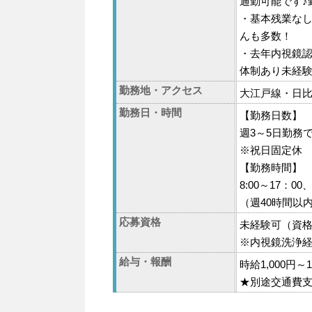
通勤可能です♪
・基本残業な
んも多数！
・去年内視鏡認
体制あり未経験
勤務地・アクセス
大江戸線・日比
勤務日・時間
【勤務日数】
週3～5日勤務
※祝日固定休
【勤務時間】
8:00～17：00、
（週40時間以
応募資格
未経験可（資
※内視鏡洗浄
給与・報酬
時給1,000円
★別途交通費