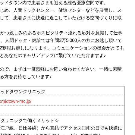
ッドタウン内で患者さまを迎える総合医療空間です。
じめ、人間ドックセンター、健診センターなどを展開し、ス
して、患者さまに快適に過ごしていただける空間づくりに取
丁寧かつ親しみのあるホスピタリティ溢れる応対を意識して仕事
、人間ドック・健診では年間3万5,000人の方にお越し頂いて
2割程お越しになります。コミュニケーションの機会がとても
とあなたのキャリアアップに繋げていただけますよ♪
ので、まずは一度気軽にお問い合わせください。一緒に素晴
る方をお待ちしています♪
ミッドタウンクリニック
omidtown-mc.jp/
ンクリニックで働くメリット☆
大江戸線、日比谷線）から直結でアクセス◎雨の日でも快適に