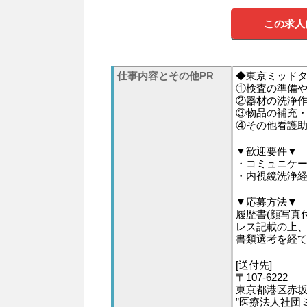
この求人
仕事内容とその他PR
◆東京ミッド
①検査の準備
②器材の洗浄
③物品の補充
④その他看護
▼歓迎要件▼
・コミュニケ
・内視鏡洗浄
▼応募方法▼
履歴書(顔写真
レス記載の上
書類選考を経
[送付先]
〒107-6222
東京都港区赤坂9
”医療法人社団