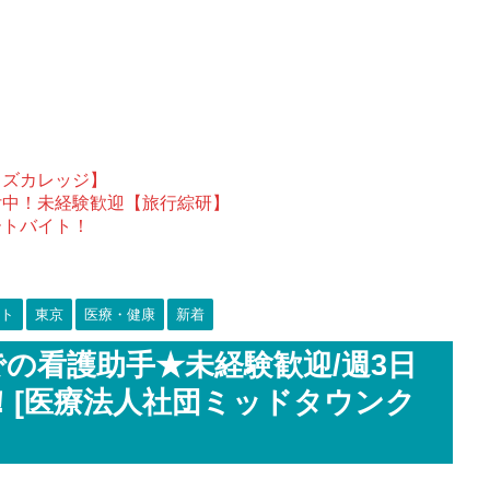
ウズカレッジ】
付中！未経験歓迎【旅行綜研】
ートバイト！
ト
東京
医療・健康
新着
の看護助手★未経験歓迎/週3日
！[医療法人社団ミッドタウンク