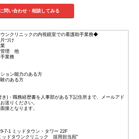
に問い合わせ・相談してみる
タウンクリニックの内視鏡室での看護助手業務◆
や片づけ
作業
・管理 他
助手業務
ーション能力のある方
経験のある方
付き)・職務経歴書を人事部がある下記住所まで、メールアド
、お送りください。
て面接となります。
-7-1 ミッドタウン・タワー 22F
ミッドタウンクリニック 採用担当宛”