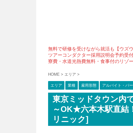
無料で研修を受けながら就活も【ウズ
ツアーコンダクター採用説明会予約受
寮費・水道光熱費無料・食事付のリゾ
HOME
>
エリア
>
エリア
業種
雇用形態
アルバイト・パー
東京ミッドタウン内で
～OK★六本木駅直結
リニック]