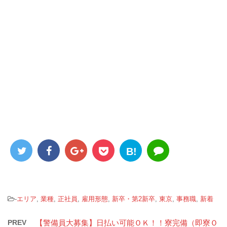
B!
-
エリア
,
業種
,
正社員
,
雇用形態
,
新卒・第2新卒
,
東京
,
事務職
,
新着
PREV
【警備員大募集】日払い可能ＯＫ！！寮完備（即寮Ｏ