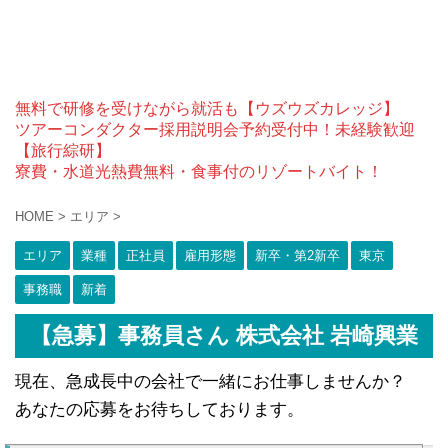
無料で研修を受けながら就活も【ウズウズカレッジ】
ツアーコンダクター採用説明会予約受付中！未経験歓迎
【旅行綜研】
寮費・水道光熱費無料・食事付のリゾートバイト！
HOME
>
エリア
>
エリア
業種
正社員
雇用形態
新卒・第2新卒
東京
事務職
新着
【急募】事務員さん 株式会社 岩崎興業
現在、急成長中の会社で一緒にお仕事しませんか？
あなたの応募をお待ちしております。