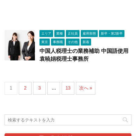
エリア
業種
正社員
雇用形態
新卒・第2新卒
東京
事務職
その他
新着
中国人税理士の業務補助 中国語使用
袁暁娟税理士事務所
1
2
3
…
13
次へ »