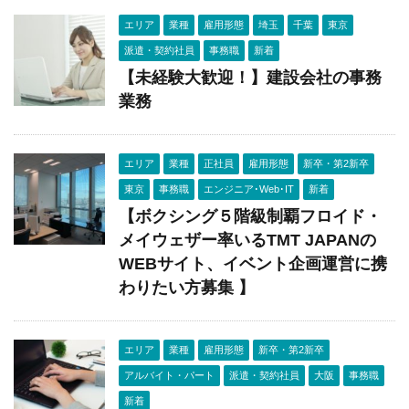
エリア
業種
雇用形態
埼玉
千葉
東京
派遣・契約社員
事務職
新着
【未経験大歓迎！】建設会社の事務
業務
エリア
業種
正社員
雇用形態
新卒・第2新卒
東京
事務職
エンジニア･Web･IT
新着
【ボクシング５階級制覇フロイド・
メイウェザー率いるTMT JAPANの
WEBサイト、イベント企画運営に携
わりたい方募集 】
エリア
業種
雇用形態
新卒・第2新卒
アルバイト・パート
派遣・契約社員
大阪
事務職
新着