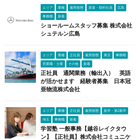
エリア
業種
雇用形態
派遣・契約社員
広島
事務職
新着
ショールームスタッフ募集 株式会社
シュテルン広島
エリア
業種
正社員
雇用形態
東京
事務職
営業職・士業
その他
新着
正社員 通関業務（輸出入） 英語
が活かせます 経験者募集 日本冠
亜物流株式会社
エリア
業種
正社員
雇用形態
新卒・第2新卒
埼玉
事務職
新着
学習塾 一般事務【越谷レイクタウ
ン】【正社員】株式会社コミュニケ