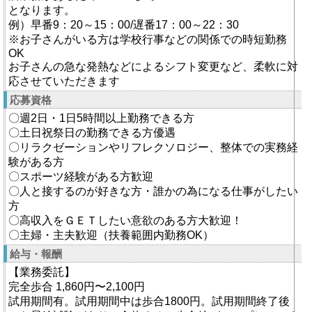
となります。
例）早番9：20～15：00/遅番17：00～22：30
※お子さんがいる方は学校行事などの関係での時短勤務
OK
お子さんの急な発熱などによるシフト変更など、柔軟に対
応させていただきます
応募資格
〇週2日・1日5時間以上勤務できる方
〇土日祝祭日の勤務できる方優遇
〇リラクゼーションやリフレクソロジー、整体での実務経
験がある方
〇スポーツ経験がある方歓迎
〇人と接するのが好きな方・誰かの為になる仕事がしたい
方
〇高収入をＧＥＴしたい意欲のある方大歓迎！
〇主婦・主夫歓迎（扶養範囲内勤務OK）
給与・報酬
【業務委託】
完全歩合 1,860円〜2,100円
試用期間有。試用期間中は歩合1800円。試用期間終了後