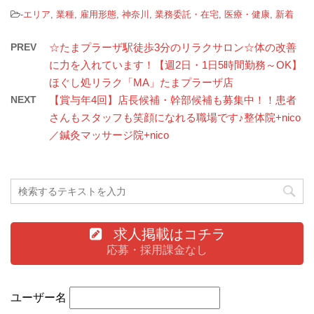
-
エリア
,
業種
,
雇用形態
,
神奈川
,
業務委託・在宅
,
医療・健康
,
新着
PREV
☆たまプラーザ駅徒歩3分のリラクサロン☆体の改善
に力を入れています！【週2日・1日5時間勤務～OK】
ほぐし処リラク「MA」たまプラーザ店
NEXT
【賞与年4回】店長候補・幹部候補も募集中！！患者
さんもスタッフも笑顔になれる職場です♪整体院+nico
／鍼灸マッサージ院+nico
求人掲載はコチラ
応募・採用課金なし
ユーザー名