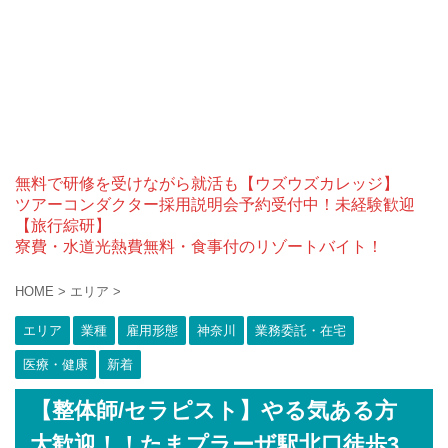
無料で研修を受けながら就活も【ウズウズカレッジ】
ツアーコンダクター採用説明会予約受付中！未経験歓迎
【旅行綜研】
寮費・水道光熱費無料・食事付のリゾートバイト！
HOME
>
エリア
>
エリア
業種
雇用形態
神奈川
業務委託・在宅
医療・健康
新着
【整体師/セラピスト】やる気ある方
大歓迎！！たまプラーザ駅北口徒歩3