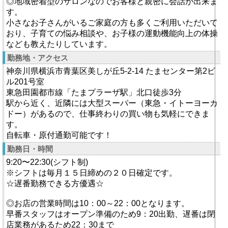
◎地域密着型のサロンなのでお客様と親密に会話が出来ま
す。
小さなお子さんがいるご家庭の方も多くご利用いただいて
おり、子育ての悩み相談や、お子様の運動機能向上の体操
なども教えたりしています。
勤務地・アクセス
神奈川県横浜市青葉区美しが丘5-2-14 たまセンター第2ビ
ル201号室
東急田園都市線「たまプラーザ駅」北口徒歩3分
駅から近く、近隣には大型スーパー（東急・イトーヨーカ
ドー）があるので、仕事終わりの買い物も気軽にできま
す。
自転車・原付通勤可能です！
勤務日・時間
9:20〜22:30(シフト制)
※シフトは毎月１５日締めの２０日確定です。
☆遅番勤務できる方優遇☆
◎お店の営業時間は10：00～22：00となります。
早番スタッフはオープン準備のため9：20出勤、遅番は閉
店業務があるため22：30まで